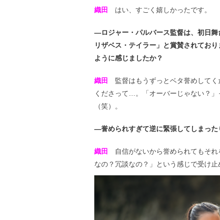
織田
はい、すごく嬉しかったです。
―ロジャー・パルバース監督は、初日舞
リザベス・テイラー」と賞賛されており
ように感じましたか？
織田
監督はもうずっとベタ誉めしてく
くださって…。「オーバーじゃない？」
（笑）。
―誉められすぎて逆に緊張してしまった
織田
自信がないから誉められてもそれ
なの？冗談なの？」という感じで受け止