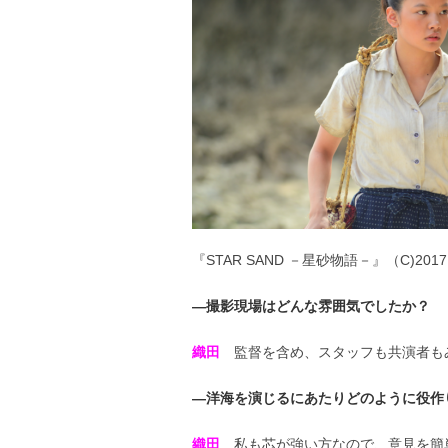
『STAR SAND －星砂物語－』（C)2017 T
―撮影現場はどんな雰囲気でしたか？
織田
監督を含め、スタッフも共演者も
―洋海を演じるにあたりどのように役作
織田
私も芯が強い方なので、意見を簡