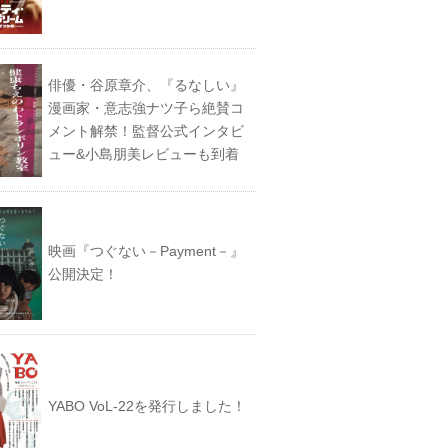
俳優・谷原章介、『るなしい』
漫画家・意志強ナツ子ら絶賛コ
メント解禁！監督公式インタビ
ュー&小島朋美レビューも到着
映画『つぐない－Payment－』
公開決定！
YABO VoL‐22を発行しました！