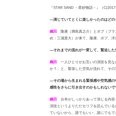
『STAR SAND －星砂物語－』（C)2017 T
―演じていてとくに楽しかったのはどの
織田
隆康（満島真之介）とボブ（ブラ
め：三浦貴大）が来て、隆康、ボブ、洋
―それまでの流れが一変して、緊迫した
織田
一人ひとりがお互いの演技を見な
か？」と、緊張した空気が流れて、その
―その場から生まれる緊張感や空気感の
感性をさらに引き出すのかもしれないで
織田
台本がしっかりあって演じる内容
演技というよりただセリフを読んでいる
ていないから、誰でもいい、誰にでもで