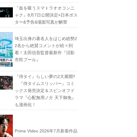
『血を吸うスマトラオオコンニ
ャク』8月7日公開決定×日本ポス
ター&予告&場面写真が解禁
埼玉出身の著名人をはじめ総勢2
2名から絶賛コメントが続々到
着！太田信吾監督最新作『沼影
市民プール』
『侍タイ』らしい夢の2大展開!!
『侍タイムスリッパー』コミ
ックス発売決定＆スピンオフド
ラマ『心配無用ノ介 天下御免』
も漫画化！
Prime Video 2026年7月新着作品