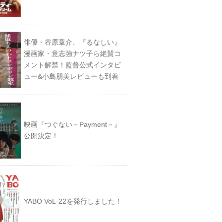
俳優・谷原章介、『るなしい』
漫画家・意志強ナツ子ら絶賛コ
メント解禁！監督公式インタビ
ュー&小島朋美レビューも到着
映画『つぐない－Payment－』
公開決定！
YABO VoL‐22を発行しました！