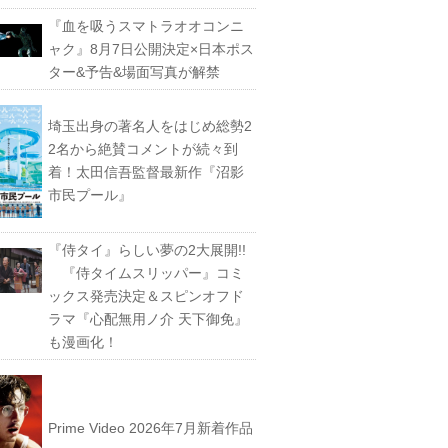
『血を吸うスマトラオオコンニ
ャク』8月7日公開決定×日本ポス
ター&予告&場面写真が解禁
埼玉出身の著名人をはじめ総勢2
2名から絶賛コメントが続々到
着！太田信吾監督最新作『沼影
市民プール』
『侍タイ』らしい夢の2大展開!!
『侍タイムスリッパー』コミ
ックス発売決定＆スピンオフド
ラマ『心配無用ノ介 天下御免』
も漫画化！
Prime Video 2026年7月新着作品