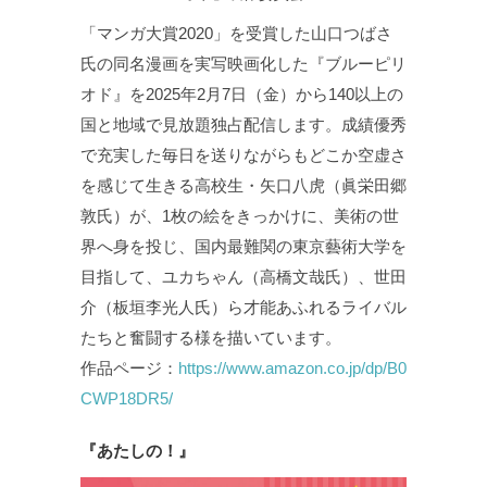
「マンガ大賞2020」を受賞した山口つばさ
氏の同名漫画を実写映画化した『ブルーピリ
オド』を2025年2月7日（金）から140以上の
国と地域で見放題独占配信します。成績優秀
で充実した毎日を送りながらもどこか空虚さ
を感じて生きる高校生・矢口八虎（眞栄田郷
敦氏）が、1枚の絵をきっかけに、美術の世
界へ身を投じ、国内最難関の東京藝術大学を
目指して、ユカちゃん（高橋文哉氏）、世田
介（板垣李光人氏）ら才能あふれるライバル
たちと奮闘する様を描いています。
作品ページ：
https://www.amazon.co.jp/dp/B0
CWP18DR5/
『あたしの！』