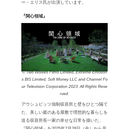
ー・エリス氏が出演しています。
『関心領域』
© Two Wolves Films Limited, Extreme Emotion
s BIS Limited, Soft Money LLC and Channel Fo
ur Television Corporation 2023. All Rights Rese
rved.
アウシュビッツ強制収容所と壁をひとつ隔て
た、美しい庭のある屋敷で理想的な暮らしを
送る収容所長一家の幸せな日常を描いた、
『関心領域』を2025年2月28日（金）から見