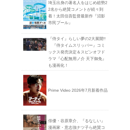
埼玉出身の著名人をはじめ総勢2
2名から絶賛コメントが続々到
着！太田信吾監督最新作『沼影
市民プール』
『侍タイ』らしい夢の2大展開!!
『侍タイムスリッパー』コミ
ックス発売決定＆スピンオフド
ラマ『心配無用ノ介 天下御免』
も漫画化！
Prime Video 2026年7月新着作品
俳優・谷原章介、『るなしい』
漫画家・意志強ナツ子ら絶賛コ