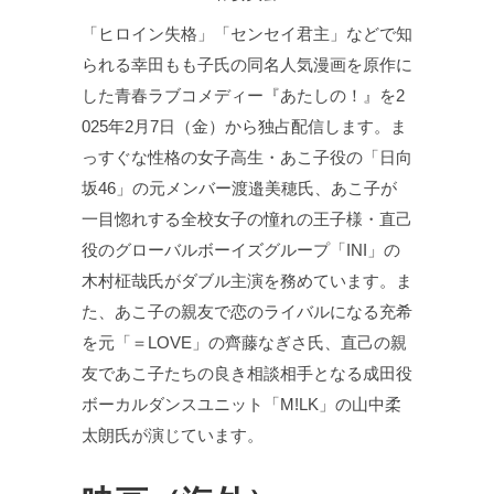
「ヒロイン失格」「センセイ君主」などで知
られる幸田もも子氏の同名人気漫画を原作に
した青春ラブコメディー『あたしの！』を2
025年2月7日（金）から独占配信します。ま
っすぐな性格の女子高生・あこ子役の「日向
坂46」の元メンバー渡邉美穂氏、あこ子が
一目惚れする全校女子の憧れの王子様・直己
役のグローバルボーイズグループ「INI」の
木村柾哉氏がダブル主演を務めています。ま
た、あこ子の親友で恋のライバルになる充希
を元「＝LOVE」の齊藤なぎさ氏、直己の親
友であこ子たちの良き相談相手となる成田役
ボーカルダンスユニット「M!LK」の山中柔
太朗氏が演じています。