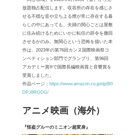
放題独占配信します。収容所の存在を感じさ
せる不穏な音や立ち上る煙が常に存在する暮
らしの中にあっても、夫婦の関心ごとは屋敷
に住み続けるためにいかに転任の辞令を撤回
させるかのみ。無関心という恐怖を描いた本
作は、2023年の第76回カンヌ国際映画祭コ
ンペティション部門でグランプリ、第96回
アカデミー賞®で国際長編映画賞と音響賞を
受賞しました。
作品ページ：
https://www.amazon.co.jp/dp/B0
DPJ8RGDG/
アニメ映画（海外）
『怪盗グルーのミニオン超変身』