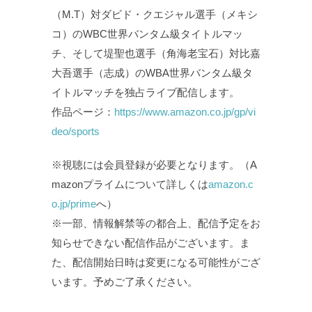
（M.T）対ダビド・クエジャル選手（メキシ
コ）のWBC世界バンタム級タイトルマッ
チ、そして堤聖也選手（角海老宝石）対比嘉
大吾選手（志成）のWBA世界バンタム級タ
イトルマッチを独占ライブ配信します。
作品ページ：
https://www.amazon.co.jp/gp/vi
deo/sports
※視聴には会員登録が必要となります。（A
mazonプライムについて詳しくは
amazon.c
o.jp/prime
へ）
※一部、情報解禁等の都合上、配信予定をお
知らせできない配信作品がございます。ま
た、配信開始日時は変更になる可能性がござ
います。予めご了承ください。