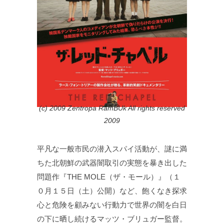
(c) 2009 Zentropa RamBUk All rights reserved
2009
平凡な一般市民の潜入スパイ活動が、謎に満
ちた北朝鮮の武器闇取引の実態を暴き出した
問題作『THE MOLE（ザ・モール）』（１
０月１５日（土）公開）など、飽くなき探求
心と危険を顧みない行動力で世界の闇を白日
の下に晒し続けるマッツ・ブリュガー監督。