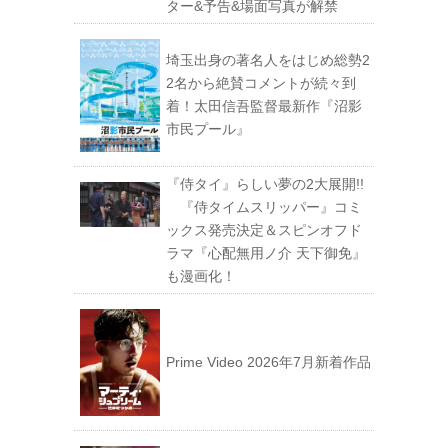
ター&予告&場面写真が解禁
埼玉出身の著名人をはじめ総勢2
2名から絶賛コメントが続々到
着！太田信吾監督最新作『沼影
市民プール』
『侍タイ』らしい夢の2大展開!!
『侍タイムスリッパー』コミ
ックス発売決定＆スピンオフド
ラマ『心配無用ノ介 天下御免』
も漫画化！
Prime Video 2026年7月新着作品