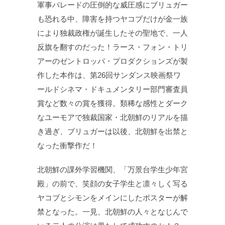
軍事パレードの圧倒的な威圧感にブリュガー
も恐れる中、障害を持つヤコブだけが金一族
により独裁政権が誕生したその聖地で、一人
反旗を翻すのだった！ラース・フォン・トリ
アーのゼントロッパ・プロダクションズが製
作した本作は、第26回サンダンス映画祭ワ
ールドシネマ・ドキュメンタリー部門審査員
賞など数々の賞を獲得。類稀な感性とダーク
なユーモアで独裁国家・北朝鮮のリアルを描
き過ぎ、ブリュガーは以後、北朝鮮を出禁と
なった衝撃作だ！
北朝鮮の課外学習機関、「万景台学生少年宮
殿」の前で、笑顔の女子学生と凛々しく写る
ヤコブとシモンをメインにしたポスターが解
禁となった。一見、北朝鮮の人々となじんで