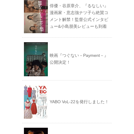
俳優・谷原章介、『るなしい』
漫画家・意志強ナツ子ら絶賛コ
メント解禁！監督公式インタビ
ュー&小島朋美レビューも到着
映画『つぐない－Payment－』
公開決定！
YABO VoL‐22を発行しました！