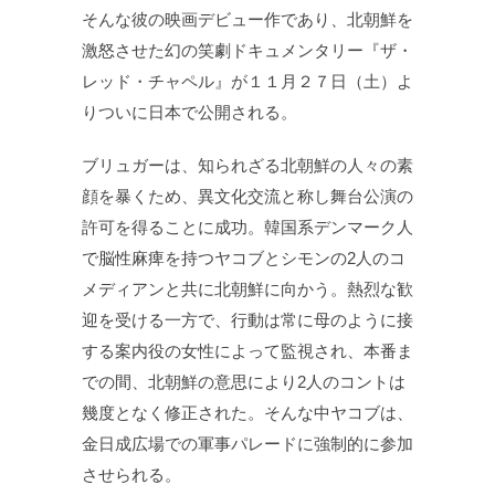
そんな彼の映画デビュー作であり、北朝鮮を
激怒させた幻の笑劇ドキュメンタリー『ザ・
レッド・チャペル』が１１月２７日（土）よ
りついに日本で公開される。
ブリュガーは、知られざる北朝鮮の人々の素
顔を暴くため、異文化交流と称し舞台公演の
許可を得ることに成功。韓国系デンマーク人
で脳性麻痺を持つヤコブとシモンの2人のコ
メディアンと共に北朝鮮に向かう。熱烈な歓
迎を受ける一方で、行動は常に母のように接
する案内役の女性によって監視され、本番ま
での間、北朝鮮の意思により2人のコントは
幾度となく修正された。そんな中ヤコブは、
金日成広場での軍事パレードに強制的に参加
させられる。