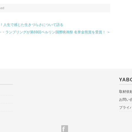
sed
壇！人生で感じた生きづらさについて語る
ト・ランプリングが第69回ベルリン国際映画祭 名誉金熊賞を受賞！ ＞
YA
取材依
お問い
プライ