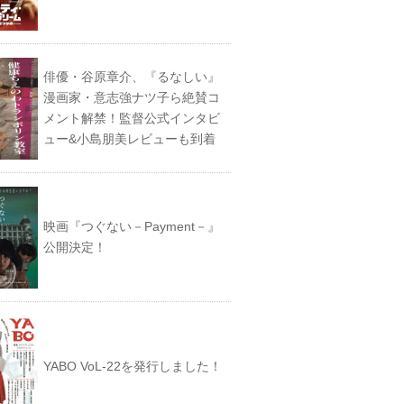
俳優・谷原章介、『るなしい』
漫画家・意志強ナツ子ら絶賛コ
メント解禁！監督公式インタビ
ュー&小島朋美レビューも到着
映画『つぐない－Payment－』
公開決定！
YABO VoL‐22を発行しました！