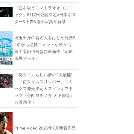
『血を吸うスマトラオオコンニ
ャク』8月7日公開決定×日本ポス
ター&予告&場面写真が解禁
埼玉出身の著名人をはじめ総勢2
2名から絶賛コメントが続々到
着！太田信吾監督最新作『沼影
市民プール』
『侍タイ』らしい夢の2大展開!!
『侍タイムスリッパー』コミ
ックス発売決定＆スピンオフド
ラマ『心配無用ノ介 天下御免』
も漫画化！
Prime Video 2026年7月新着作品