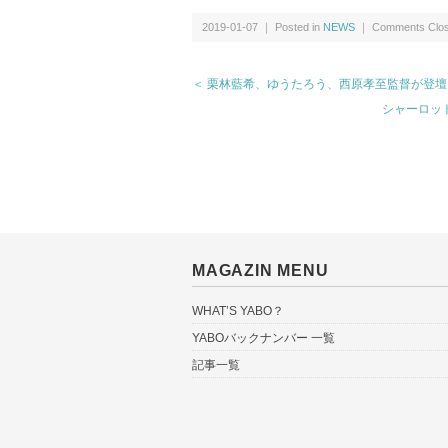
2019-01-07 ｜ Posted in
NEWS
｜
Comments Clo
＜ 栗林藍希、ゆうたろう、西原孝至監督が登
シャーロッ
MAGAZIN MENU
WHAT’S YABO？
YABOバックナンバー 一覧
記事一覧