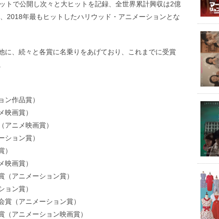
ケットで公開し次々と大ヒットを記録、全世界累計興収は2億
は、2018年最もヒットしたハリウッド・アニメーションとな
他に、続々と各賞に名乗りをあげており、これまでに受賞
。
ョン作品賞）
メ映画賞）
（アニメ映画賞）
ーション賞）
賞）
メ映画賞）
賞（アニメーション賞）
ション賞）
会賞（アニメーション賞）
賞（アニメーション映画賞）