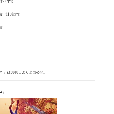
計2部門）
賞（計3部門）
賞
 』は3月8日より全国公開。
ス』