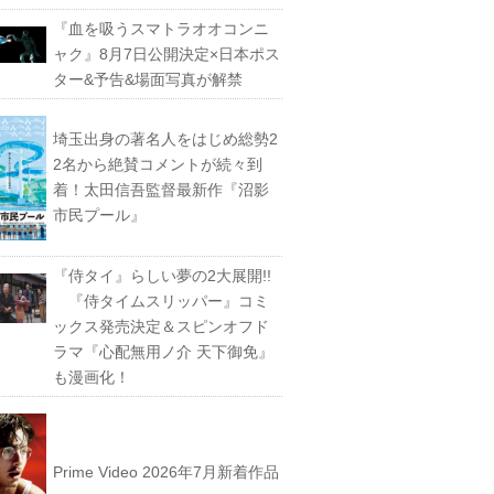
『血を吸うスマトラオオコンニ
ャク』8月7日公開決定×日本ポス
ター&予告&場面写真が解禁
埼玉出身の著名人をはじめ総勢2
2名から絶賛コメントが続々到
着！太田信吾監督最新作『沼影
市民プール』
『侍タイ』らしい夢の2大展開!!
『侍タイムスリッパー』コミ
ックス発売決定＆スピンオフド
ラマ『心配無用ノ介 天下御免』
も漫画化！
Prime Video 2026年7月新着作品