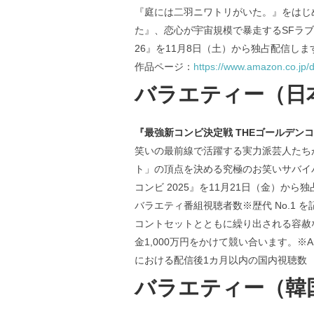
『庭には二羽ニワトリがいた。』をはじ
た』、恋心が宇宙規模で暴走するSFラブ
26』を11月8日（土）から独占配信しま
作品ページ：
https://www.amazon.co.j
バラエティー（日
『最強新コンビ決定戦 THEゴールデンコン
笑いの最前線で活躍する実力派芸人たち
ト」の頂点を決める究極のお笑いサバイバ
コンビ 2025』を11月21日（金）から独
バラエティ番組視聴者数※歴代 No.1
コントセットとともに繰り出される容赦
金1,000万円をかけて競い合います。※A
における配信後1カ月以内の国内視聴数
バラエティー（韓