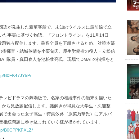
感染が発生した豪華客船で、未知のウイルスに最前線で立
た事実に基づく物語、『フロントライン』を11月14日
見放題独占配信します。乗客全員を下船させるため、対策本部
」の指揮官・結城英晴を小栗旬氏、厚生労働省の役人・立松信
AT隊員・真田春人を池松壮亮氏、現場でDMATの指揮をと
/dp/B0FK47JY5P/
テレビドラマの劇場版で、名家の相続事件の顛末を描いた
土）から見放題配信します。謎解きが得意な大学生・久能整
展で出会った女子高生・狩集汐路（原菜乃華氏）にアルバ
産相続問題に巻き込まれていく様が描かれています。
/dp/B0CPPKFXLZ/