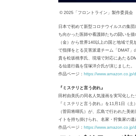
© 2025「フロントライン」製作委員会
日本で初めて新型コロナウイルスの集団
ち向かった医師や看護師たちの闘いを描い
（金）から世界140以上の国と地域で
で指揮をとる災害派遣チーム「DMAT
貴を松坂桃李氏、現場で対応にあたるDM
る仙道行義を窪塚洋介氏が演じました。
作品ページ：
https://www.amazon.co.jp
『ミステリと言う勿れ』
田村由美氏の同名人気漫画を実写化した
『ミステリと言う勿れ』を11月1日（
（菅田将暉氏）が、広島で行われた美術
イトを持ち掛けられ、名家・狩集家の遺
作品ページ：
https://www.amazon.co.jp