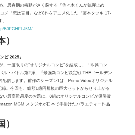
め、思春期の衝動がさく裂する『佐々木くんが銃弾止め
コメ『恋は盲目』など8作をアニメ化した『藤本タツキ 17-
す。
p/dp/B0FGHFLJ5M/
本）
ビ 2025』
が、一度限りの“オリジナルコンビ”を結成し、「即興コン
ル・バトル第2弾、『最強新コンビ決定戦 THEゴールデン
占配信します。前作のシーズン1は、Prime Videoオリジナル
 を記録。今回も、総額1億円規模の巨大セットからせり上がる
ない最高難易度のお題に、8組のオリジナルコンビが優勝賞
mazon MGM スタジオが日本で手掛けたバラエティー作品
国）