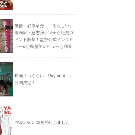
俳優・谷原章介、『るなしい』
漫画家・意志強ナツ子ら絶賛コ
メント解禁！監督公式インタビ
ュー&小島朋美レビューも到着
映画『つぐない－Payment－』
公開決定！
YABO VoL‐22を発行しました！