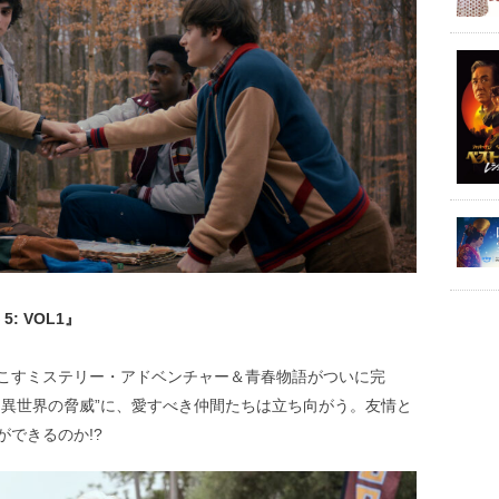
: VOL1』
こすミステリー・アドベンチャー＆青春物語がついに完
‟異世界の脅威”に、愛すべき仲間たちは立ち向がう。友情と
できるのか!?