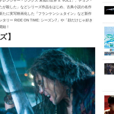
ンジャー・シングス 未知の世界 5: VOL1」、チョン・
たが殺した」などシリーズ作品をはじめ、古典小説の名作
新たに実写映画化した『フランケンシュタイン』など新作
ー RIDE ON TIME: シーズン7」や「顔だけじゃ好き
開始！
ーズ】