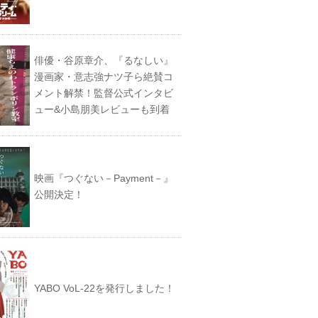
俳優・谷原章介、『るなしい』
漫画家・意志強ナツ子ら絶賛コ
メント解禁！監督公式インタビ
ュー&小島朋美レビューも到着
映画『つぐない－Payment－』
公開決定！
YABO VoL‐22を発行しました！