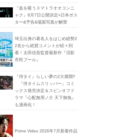
『血を吸うスマトラオオコンニ
ャク』8月7日公開決定×日本ポス
ター&予告&場面写真が解禁
埼玉出身の著名人をはじめ総勢2
2名から絶賛コメントが続々到
着！太田信吾監督最新作『沼影
市民プール』
『侍タイ』らしい夢の2大展開!!
『侍タイムスリッパー』コミ
ックス発売決定＆スピンオフド
ラマ『心配無用ノ介 天下御免』
も漫画化！
Prime Video 2026年7月新着作品