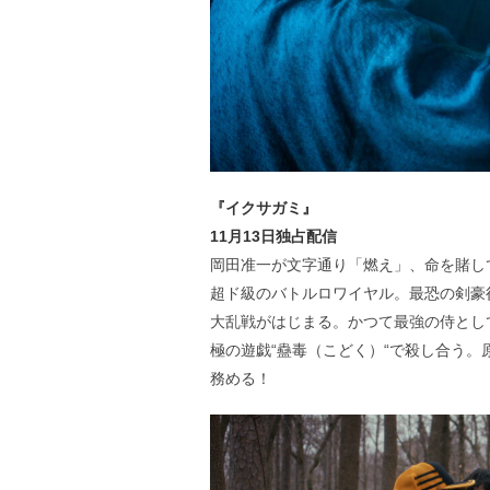
『イクサガミ』
11月13日独占配信
岡田准一が文字通り「燃え」、命を賭し
超ド級のバトルロワイヤル。最恐の剣豪
大乱戦がはじまる。かつて最強の侍とし
極の遊戯“蠱毒（こどく）“で殺し合う
務める！