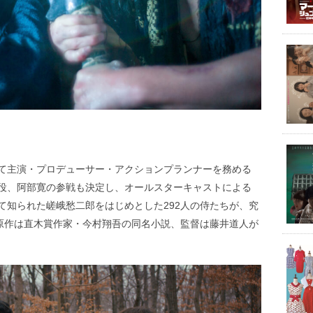
て主演・プロデューサー・アクションプランナーを務める
役、阿部寛の参戦も決定し、オールスターキャストによる
て知られた嵯峨愁二郎をはじめとした292人の侍たちが、究
。原作は直木賞作家・今村翔吾の同名小説、監督は藤井道人が