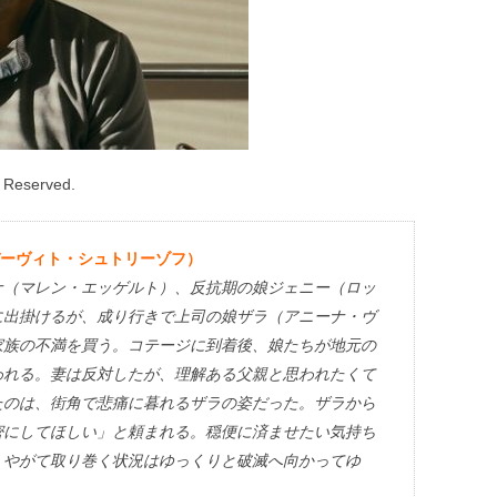
s Reserved.
デーヴィト・シュトリーゾフ）
ナ（マレン・エッゲルト）、反抗期の娘ジェニー（ロッ
に出掛けるが、成り行きで上司の娘ザラ（アニーナ・ヴ
家族の不満を買う。コテージに到着後、娘たちが地元の
われる。妻は反対したが、理解ある父親と思われたくて
たのは、街角で悲痛に暮れるザラの姿だった。ザラから
密にしてほしい」と頼まれる。穏便に済ませたい気持ち
、やがて取り巻く状況はゆっくりと破滅へ向かってゆ