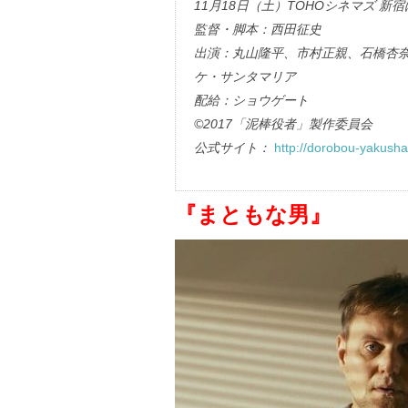
11月18日（土）TOHOシネマズ 新
監督・脚本：西田征史
出演：丸山隆平、市村正親、石橋杏
ケ・サンタマリア
配給：ショウゲート
©2017「泥棒役者」製作委員会
公式サイト：
http://dorobou-yakusha.
『まともな男』