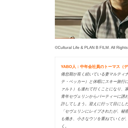
©Cultural Life & PLAN B FILM. All Right
YABO人：中年会社員のトーマス（
倦怠期が長く続いている妻マルティ
テ・ベッカー）と休暇にスキー旅行
ァルト）も連れて行くことになり、
青年セヴェリンからパーティーに誘
許してしまう。迎えに行って目にし
「セヴェリンにレイプされたが、秘
も働き、小さなウソを重ねていくが
く。