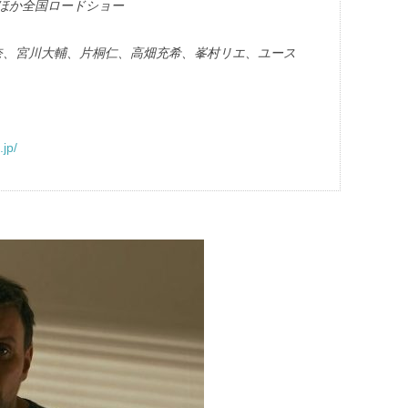
宿ほか全国ロードショー
奈、宮川大輔、片桐仁、高畑充希、峯村リエ、ユース
jp/