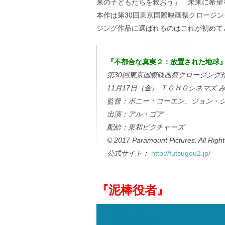
来の子どもたちを救おう」「未来に希望
本作は第30回東京国際映画祭クロージ
ジング作品に選ばれるのはこれが初めて
『不都合な真実２：放置された地球
第30回東京国際映画祭クロージング
11月17日（金） ＴＯＨＯシネマズ 
監督：ボニー・コーエン、ジョン・
出演：アル・ゴア
配給：東和ピクチャーズ
© 2017 Paramount Pictures. All Righ
公式サイト：
http://futsugou2.jp/
『泥棒役者』