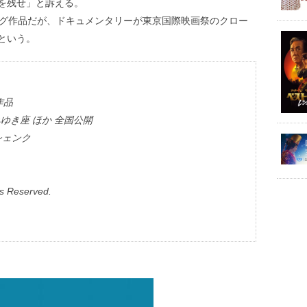
を残せ」と訴える。
ング作品だが、ドキュメンタリーが東京国際映画祭のクロー
という。
』
作品
みゆき座 ほか 全国公開
シェンク
ts Reserved.