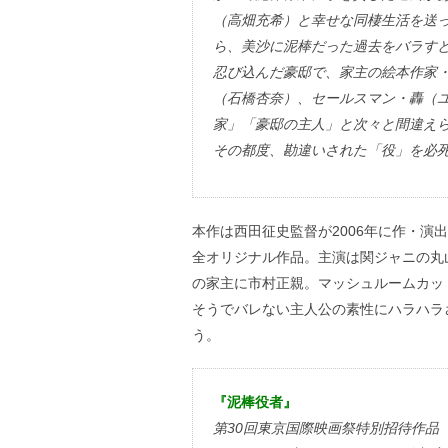
（高畑充希）と幸せな同棲生活を送
ら、美沙に泥棒だった過去をバラす
忍び込んだ豪邸で、家主の絵本作家
（石橋杏奈）、セールスマン・轟（
家」「豪邸の主人」と次々と間違え
その都度、勘違いされた「役」を必
本作は西田征史監督が2006年に作・
全オリジナル作品。主演は関ジャニの丸
の家主に市村正親。マッシュルームカッ
そうでバレない主人公の素性にハラハラ
う。
『泥棒役者』
第30回東京国際映画祭特別招待作品