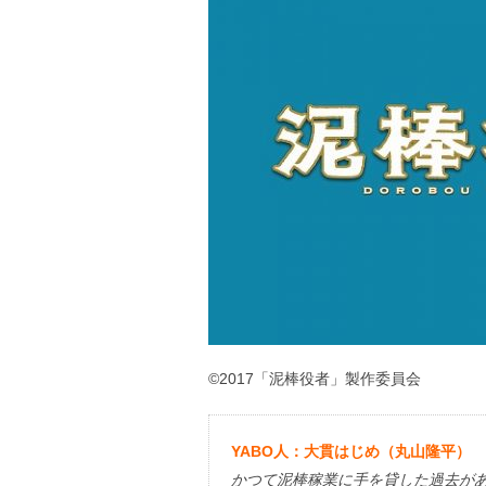
©2017「泥棒役者」製作委員会
YABO人：大貫はじめ（丸山隆平）
かつて泥棒稼業に手を貸した過去が