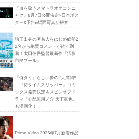
『血を吸うスマトラオオコンニ
ャク』8月7日公開決定×日本ポス
ター&予告&場面写真が解禁
埼玉出身の著名人をはじめ総勢2
2名から絶賛コメントが続々到
着！太田信吾監督最新作『沼影
市民プール』
『侍タイ』らしい夢の2大展開!!
『侍タイムスリッパー』コミ
ックス発売決定＆スピンオフド
ラマ『心配無用ノ介 天下御免』
も漫画化！
Prime Video 2026年7月新着作品