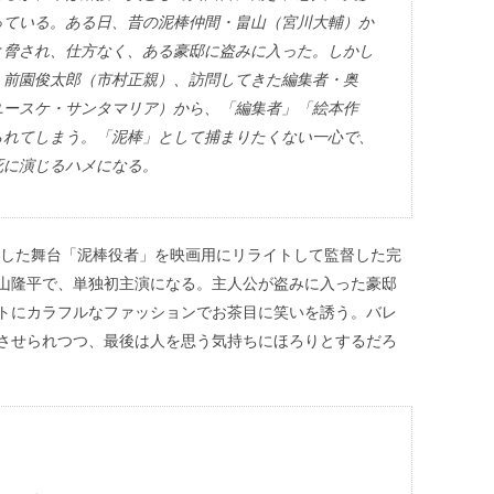
っている。ある日、昔の泥棒仲間・畠山（宮川大輔）か
と脅され、仕方なく、ある豪邸に盗みに入った。しかし
・前園俊太郎（市村正親）、訪問してきた編集者・奥
ユースケ・サンタマリア）から、「編集者」「絵本作
られてしまう。「泥棒」として捕まりたくない一心で、
死に演じるハメになる。
演出した舞台「泥棒役者」を映画用にリライトして監督した完
山隆平で、単独初主演になる。主人公が盗みに入った豪邸
トにカラフルなファッションでお茶目に笑いを誘う。バレ
させられつつ、最後は人を思う気持ちにほろりとするだろ