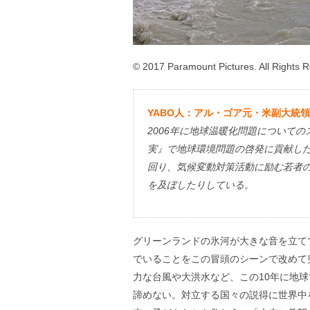
© 2017 Paramount Pictures. All Rights 
YABO人：アル・ゴア元・米副大統領
2006年に地球温暖化問題について
実』で地球環境問題の啓発に貢献し
回り、気候変動対策活動に励む若者
を及ぼしたりしている。
グリーンランドの氷河が大きな音を立て
でいることをこの冒頭のシーンで改めて
力な台風や大洪水など、この10年に地
諦めない。対立する国々の説得に世界中