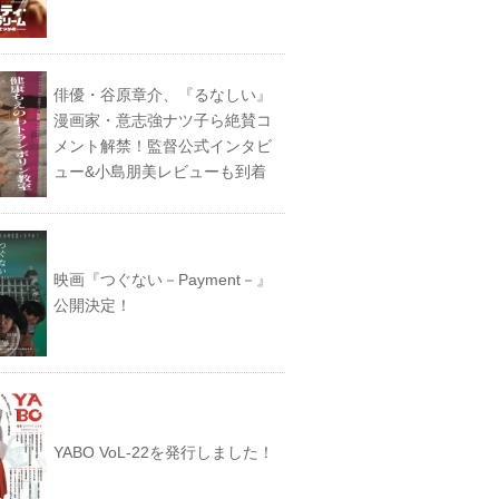
俳優・谷原章介、『るなしい』
漫画家・意志強ナツ子ら絶賛コ
メント解禁！監督公式インタビ
ュー&小島朋美レビューも到着
映画『つぐない－Payment－』
公開決定！
YABO VoL‐22を発行しました！