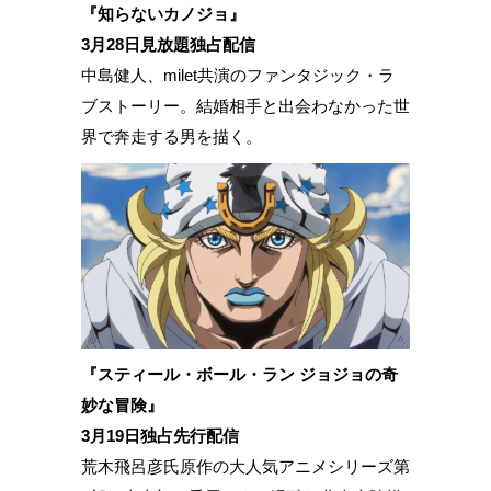
『知らないカノジョ』
3月28日見放題独占配信
中島健人、milet共演のファンタジック・ラ
ブストーリー。結婚相手と出会わなかった世
界で奔走する男を描く。
『スティール・ボール・ラン ジョジョの奇
妙な冒険』
3月19日独占先行配信
荒木飛呂彦氏原作の大人気アニメシリーズ第