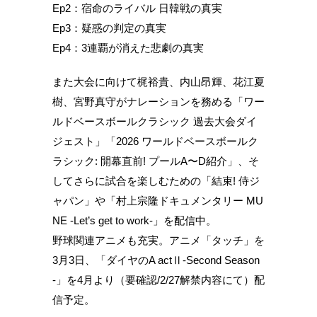
Ep2：宿命のライバル 日韓戦の真実
Ep3：疑惑の判定の真実
Ep4：3連覇が消えた悲劇の真実
また大会に向けて梶裕貴、内山昂輝、花江夏
樹、宮野真守がナレーションを務める「ワー
ルドベースボールクラシック 過去大会ダイ
ジェスト」「2026 ワールドベースボールク
ラシック: 開幕直前! プールA〜D紹介」、そ
してさらに試合を楽しむための「結束! 侍ジ
ャパン」や「村上宗隆ドキュメンタリー MU
NE -Let’s get to work-」を配信中。
野球関連アニメも充実。アニメ「タッチ」を
3月3日、「ダイヤのA actⅡ-Second Season
-」を4月より（要確認/2/27解禁内容にて）配
信予定。