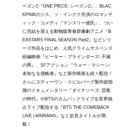
ーズン2『ONE PIECE: シーズン2』、BLAC
KPINKのジス、ソ・イングク共演のロマンテ
ィック・コメディ『マンスリー彼氏』、つい
に完結を迎える動物版青春群像劇アニメ『B
EASTARS FINAL SEASON Part2』などシリ
ーズ作品をはじめ、人気クライムサスペンス
続編映画『ピーキー・ブラインダーズ: 不滅
の男』、SFアクション『ウォー・マシーン:
未知なる侵略者』など新作映画も続々配信！
さらにスティーヴン・スピルバーグ製作総指
揮のドキュメンタリー『ダイナソーズ: 恐竜
の時代』やBTSのカムバックライブを世界独
占ライブ配信する『BTS THE COMEBACK
LIVE | ARIRANG』など必見タイトルが満
載！