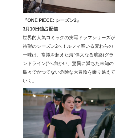
『ONE PIECE: シーズン2』
3月10日独占配信
世界的人気コミックの実写ドラマシリーズが
待望のシーズン2へ！ルフィ率いる麦わらの
一味は、常識を超えた海”偉大なる航路(グラ
ンドライン)”へ向かい、驚異に満ちた未知の
島々でかつてない危険な大冒険を乗り越えて
いく。