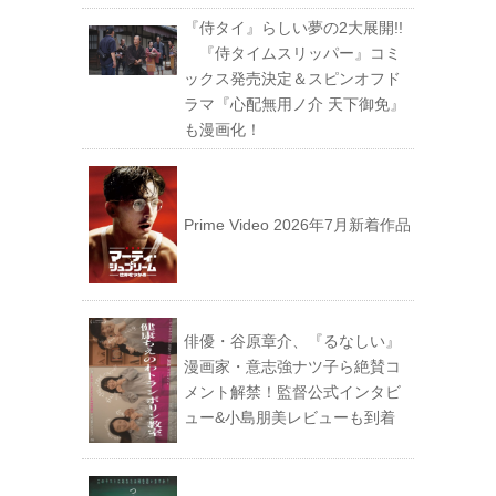
『侍タイ』らしい夢の2大展開!!
『侍タイムスリッパー』コミ
ックス発売決定＆スピンオフド
ラマ『心配無用ノ介 天下御免』
も漫画化！
Prime Video 2026年7月新着作品
俳優・谷原章介、『るなしい』
漫画家・意志強ナツ子ら絶賛コ
メント解禁！監督公式インタビ
ュー&小島朋美レビューも到着