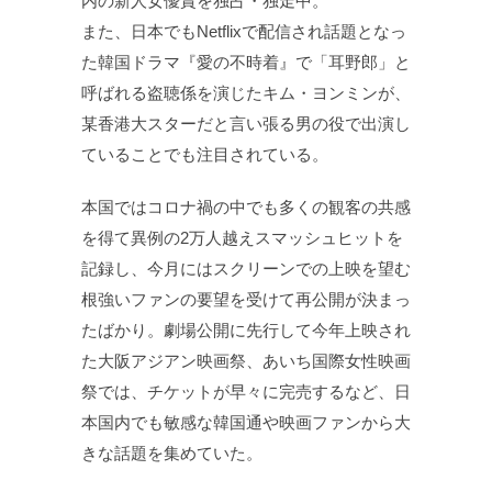
内の新人女優賞を独占・独走中。
また、日本でもNetflixで配信され話題となっ
た韓国ドラマ『愛の不時着』で「耳野郎」と
呼ばれる盗聴係を演じたキム・ヨンミンが、
某香港大スターだと言い張る男の役で出演し
ていることでも注目されている。
本国ではコロナ禍の中でも多くの観客の共感
を得て異例の2万人越えスマッシュヒットを
記録し、今月にはスクリーンでの上映を望む
根強いファンの要望を受けて再公開が決まっ
たばかり。劇場公開に先行して今年上映され
た大阪アジアン映画祭、あいち国際女性映画
祭では、チケットが早々に完売するなど、日
本国内でも敏感な韓国通や映画ファンから大
きな話題を集めていた。