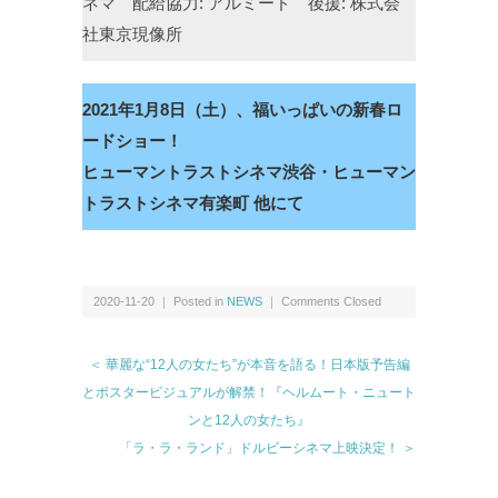
ネマ 配給協力: アルミード 後援: 株式会
社東京現像所
2021年1月8日（土）、福いっぱいの新春ロ
ードショー！
ヒューマントラストシネマ渋谷・ヒューマン
トラストシネマ有楽町 他にて
2020-11-20 ｜ Posted in
NEWS
｜
Comments Closed
＜ 華麗な“12人の女たち”が本音を語る！日本版予告編
とポスタービジュアルが解禁！『ヘルムート・ニュート
ンと12人の女たち』
「ラ・ラ・ランド」ドルビーシネマ上映決定！ ＞