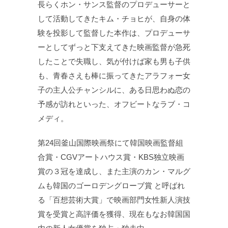
長らくホン・サンス監督のプロデューサーと
して活動してきたキム・チョヒが、自身の体
験を投影して監督した本作は、プロデューサ
ーとしてずっと下支えてきた映画監督が急死
したことで失職し、気が付けば家も男も子供
も、青春さえも棒に振ってきたアラフォー女
子の主人公チャンシルに、ある日思わぬ恋の
予感が訪れといった、オフビートなラブ・コ
メディ。
第24回釜山国際映画祭にて韓国映画監督組
合賞・CGVアートハウス賞・KBS独立映画
賞の３冠を達成し、また主演のカン・マルグ
ムも韓国のゴーロデングローブ賞 と呼ばれ
る「百想芸術大賞」で映画部門女性新人演技
賞を受賞と高評価を獲得、現在もなお韓国国