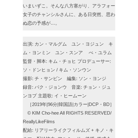
いまいずこ。そんな八方塞がり、アラフォー
女子のチャンシルさんに、ある日突然、思わ
ぬ恋の予感が…。
出演: カン・マルグム ユン・ヨジュン キ
ム・ヨンミン ユン・スンア ぺ・ユラム
監督・脚本: キム・チョヒ プロデューサー:
ソ・ドンヒョン / キム・ソンウン
撮影: チ・サンビン 編集: ソン・ヨンジ
録音: パク・ジョンウ 音楽: チョン・ジュ
ンヨプ 主題歌: イ・ヒームーン
［2019年|96分|韓国語|カラー|DCP・BD］
© KIM Cho-hee All RIGHTS RESERVED/
ReallyLikeFilms
配給: リアリーライクフィルムズ + キノ・キ