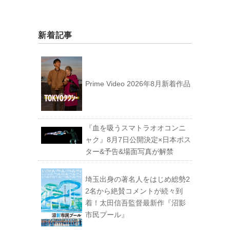
新着記事
Prime Video 2026年8月新着作品
『血を吸うスマトラオオコンニ
ャク』8月7日公開決定×日本ポス
ター&予告&場面写真が解禁
埼玉出身の著名人をはじめ総勢2
2名から絶賛コメントが続々到
着！太田信吾監督最新作『沼影
市民プール』