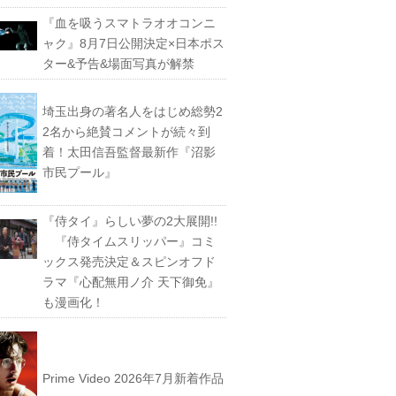
『血を吸うスマトラオオコンニ
ャク』8月7日公開決定×日本ポス
ター&予告&場面写真が解禁
埼玉出身の著名人をはじめ総勢2
2名から絶賛コメントが続々到
着！太田信吾監督最新作『沼影
市民プール』
『侍タイ』らしい夢の2大展開!!
『侍タイムスリッパー』コミ
ックス発売決定＆スピンオフド
ラマ『心配無用ノ介 天下御免』
も漫画化！
Prime Video 2026年7月新着作品