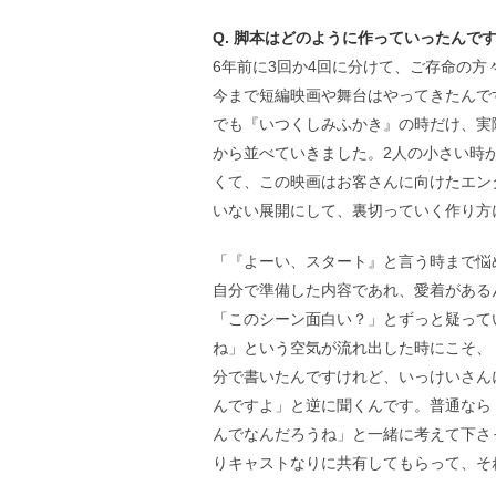
Q. 脚本はどのように作っていったんで
6年前に3回か4回に分けて、ご存命の
今まで短編映画や舞台はやってきたんで
でも『いつくしみふかき』の時だけ、実
から並べていきました。2人の小さい時
くて、この映画はお客さんに向けたエン
いない展開にして、裏切っていく作り方
「『よーい、スタート』と言う時まで悩
自分で準備した内容であれ、愛着がある
「このシーン面白い？」とずっと疑って
ね」という空気が流れ出した時にこそ、
分で書いたんですけれど、いっけいさん
んですよ」と逆に聞くんです。普通なら
んでなんだろうね」と一緒に考えて下さ
りキャストなりに共有してもらって、そ