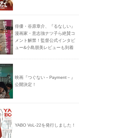
俳優・谷原章介、『るなしい』
漫画家・意志強ナツ子ら絶賛コ
メント解禁！監督公式インタビ
ュー&小島朋美レビューも到着
映画『つぐない－Payment－』
公開決定！
YABO VoL‐22を発行しました！