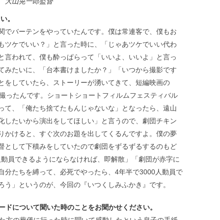
大山晃一郎監督
さい。
関でバーテンをやっていたんです。僕は常連客で、僕もお
もツケでいい？」と言った時に、「じゃあツケでいい代わ
と言われて、僕も酔っぱらって「いいよ、いいよ」と言っ
てみたいに、「台本書けましたか？」「いつから撮影です
とをしていたら、ストーリーが湧いてきて、短編映画の
で撮ったんです。ショートショートフィルムフェスティバル
って、「俺たち捨てたもんじゃないな」となったら、遠山
化したいから演出をしてほしい」と言うので、劇団チキン
りかけると、すぐ次のお題を出してくるんですよ。僕の夢
督として下積みをしていたので劇団をずるずるするのもど
0人動員できるようにならなければ、即解散」「劇団が赤字に
分たちを縛って、必死でやったら、4年半で3000人動員で
ろう」というのが、今回の『いつくしみふかき』です。
ソードについて聞いた時のことをお聞かせください。
った方の葬儀に行った時に聞いて感動したという息子の手紙