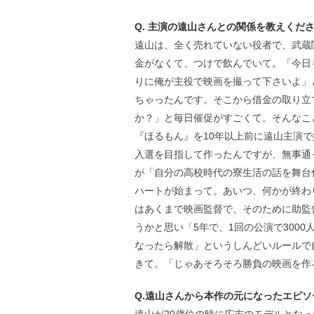
Q. 主演の遠山さんとの関係を教えくだ
遠山は、全く売れていない役者で、武蔵
金がなくて、つけで飲んでいて。「今日
りに俺が主役で映画を撮って下さいよ」
ちゃったんです。そこから借金の取り立
か？」と毎日催促がすごくて。そんなこ
『ほるもん』を10年以上前に遠山主演
入選を目指して作ったんですが、無事通
が「自分の高校時代の寮生活の話を舞台
ハートが始まって。あいつ、何かが終わ
はあくまで映画監督で、そのために助監
うかと思い「5年で、1回の公演で300
なったら解散」というしんどいルールで自
きて。「じゃあそろそろ勝負の映画を作
Q.遠山さんから本作の元になったエピ
遠山が20歳位の時に広志のモデルとな