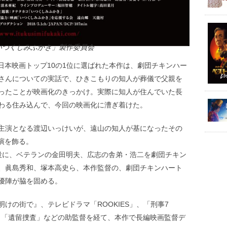
「いつくしみふかき」製作委員会
の日本映画トップ10の1位に選ばれた本作は、劇団チキンハー
さんについての実話で、ひきこもりの知人が葬儀で父親を
ったことが映画化のきっかけ。実際に知人が住んでいた長
わる住み込んで、今回の映画化に漕ぎ着けた。
主演となる渡辺いっけいが、遠山の知人が基になったその
演を飾る。
役に、ベテランの金田明夫、広志の舎弟・浩二を劇団チキン
、眞島秀和、塚本高史ら、本作監督の、劇団チキンハート
優陣が脇を固める。
けの街で』、テレビドラマ「ROOKIES」、「刑事7
、「遺留捜査」などの助監督を経て、本作で長編映画監督デ