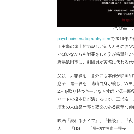
(c)映画
psychocinematography.com
で2019年
ト主宰の遠山雄の親しい知人とそのお父
かばいながらも謝罪をした姿が衝撃的だ
野県飯田市に、劇団員が実際に代わる代
父親・広志役を、意外にも本作が映画初
息子・進一役を、遠山自身が演じ、W主
2人を取り持つキーとなる牧師・源一郎
ハートの榎本桜が演じるほか、三浦浩一
演出の大山晃一郎と親交のある豪華な俳
映画『溺れるナイフ』、『怪談』、『夜明
人」、「BG」、「警視庁捜査一課長」