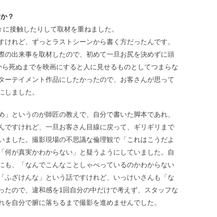
すか？
方々に接触したりして取材を重ねました。
すけれど、ずっとラストシーンから書く方だったんです。
際の出来事を取材したので、初めて一旦お尻を決めずに頭
から死ぬまでを映画にすると人に見せるものとしてつまらな
ターテイメント作品にしたかったので、お客さんが思って
にしました。
め」というのが師匠の教えで、自分で書いた脚本であれ、
んですけれど、一旦お客さん目線に戻って、ギリギリまで
いました。撮影現場の不思議な倫理観で「これはこうだよ
「何が真実かわからない」と疑うようにしていました。自
にも、「なんでこんなことしゃべっているのかわからない
「ふざけんな」という話ですけれど、いっけいさんも「な
ったので、違和感を1回自分の中だけで考えず、スタッフな
れを自分で腑に落ちるまで撮影を進めませんでした。