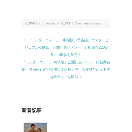
2020-03-06 ｜ Posted in
NEWS
｜
Comments Closed
＜ 「ワンダーウォール 劇場版」予告編、ポスタービ
ジュアルが解禁！公開記念イベント「近衛寮祭2DAY
S」の開催も決定！
『ワンダーウォール劇場版』公開記念イベントに新井英
樹（漫画家）の登壇決定！岩崎太整、大友良英による主
題曲ライブも開催 ＞
新着記事