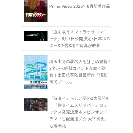
Prime Video 2026年8月新着作品
『血を吸うスマトラオオコンニ
ャク』8月7日公開決定×日本ポス
ター&予告&場面写真が解禁
埼玉出身の著名人をはじめ総勢2
2名から絶賛コメントが続々到
着！太田信吾監督最新作『沼影
市民プール』
『侍タイ』らしい夢の2大展開!!
『侍タイムスリッパー』コミ
ックス発売決定＆スピンオフド
ラマ『心配無用ノ介 天下御免』
も漫画化！