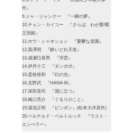
件』
9.ジャ・ジャンクー 『一瞬の夢』
10.チェン・カイコー 『さらば、わが愛/覇
王別姫』
11.ホウ・シャオシェン 『憂鬱な楽園』
12.黒澤明 『酔いどれ天使』
13.成瀬巳喜男 『浮雲』
14.伊丹十三 『タンポポ』
15.是枝裕和 『幻の光』
16.北野武 『HANA-BI』
17.深田晃司 『淵に立つ』
18.橋口亮介 『ぐるりのこと』
19.湯浅正明 『ピンポン』(松本大洋原作)
20.ベルナルド・ベルトルッチ 『ラスト・
エンぺラー』