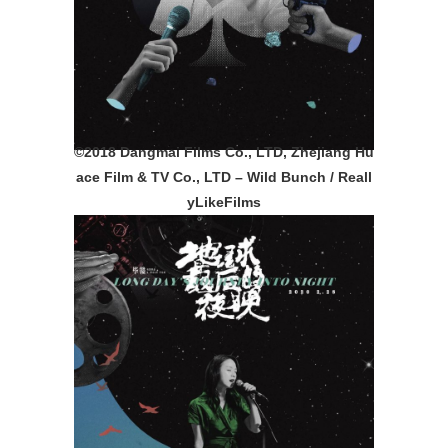
©️2018 Dangmai Films Co., LTD, Zhejiang Hu
ace Film & TV Co., LTD – Wild Bunch / Reall
yLikeFilms