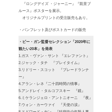
『ロングデイズ ・ジャーニー』『凱里ブ
ルース』ポスターを展示。
オリジナルプリントの受注販売もあり。
・パンフレット及びポストカードの販売
・ビー・ガン監督セレクション「2020年に
観たい20本」を発表
1.ガス・ヴァン・サント 『エレファント』
2.ジャック・タチ 『プレイタイム』
3.リドリー・スコット 『ブレードランナ
ー』
4.アラン・レネ『二十四時間の情事』
5.アンドレイ・タルコフスキー 『鏡』
6.ミケランジェロ・アントニオーニ 『夜』
7.ウォン・カーウァイ 『天使の涙』
8.エドワード・ヤン 『牯嶺街少年殺人事