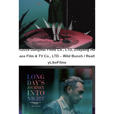
©️2018 Dangmai Films Co., LTD, Zhejiang Hu
ace Film & TV Co., LTD – Wild Bunch / Reall
yLikeFilms