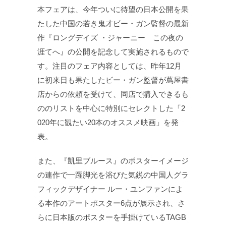
本フェアは、今年ついに待望の日本公開を果
たした中国の若き鬼才ビー・ガン監督の最新
作『ロングデイズ ・ジャーニー この夜の
涯てへ』の公開を記念して実施されるもので
す。注目のフェア内容としては、昨年12月
に初来日も果たしたビー・ガン監督が蔦屋書
店からの依頼を受けて、同店で購入できるも
ののリストを中心に特別にセレクトした「2
020年に観たい20本のオススメ映画」を発
表。
また、『凱里ブルース』のポスターイメージ
の連作で一躍脚光を浴びた気鋭の中国人グラ
フィックデザイナー ルー・ユンファンによ
る本作のアートポスター6点が展示され、さ
らに日本版のポスターを手掛けているTAGB