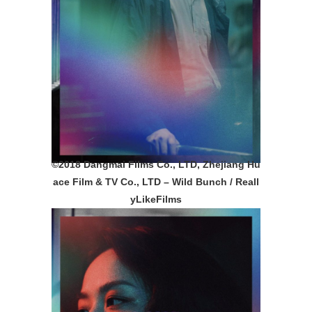
©️2018 Dangmai Films Co., LTD, Zhejiang Hu
ace Film & TV Co., LTD – Wild Bunch / Reall
yLikeFilms