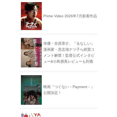
Prime Video 2026年7月新着作品
俳優・谷原章介、『るなしい』
漫画家・意志強ナツ子ら絶賛コ
メント解禁！監督公式インタビ
ュー&小島朋美レビューも到着
映画『つぐない－Payment－』
公開決定！