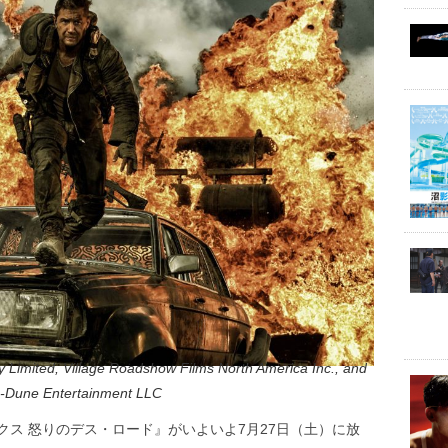
 Limited, Village Roadshow Films North America Inc., and
-Dune Entertainment LLC
ス 怒りのデス・ロード』がいよいよ7月27日（土）に放