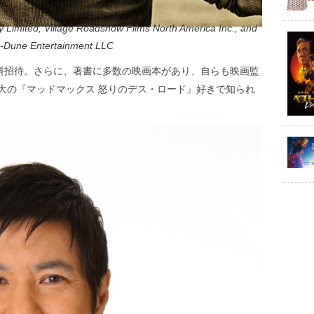
 Limited, Village Roadshow Films North America Inc., and
-Dune Entertainment LLC
無料招待。さらに、著書に多数の映画本があり、自らも映画監
大の『マッドマックス 怒りのデス・ロード』好きで知られ