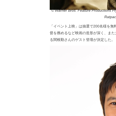
© Warner Bros. Feature Productions Pty
Ratpac
「イベント上映」は抽選で200名様を
督を務めるなど映画の造形が深く、また
る関根勤さんのゲスト登壇が決定した。