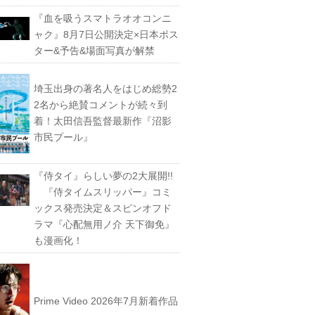
『血を吸うスマトラオオコンニ
ャク』8月7日公開決定×日本ポス
ター&予告&場面写真が解禁
埼玉出身の著名人をはじめ総勢2
2名から絶賛コメントが続々到
着！太田信吾監督最新作『沼影
市民プール』
『侍タイ』らしい夢の2大展開!!
『侍タイムスリッパー』コミ
ックス発売決定＆スピンオフド
ラマ『心配無用ノ介 天下御免』
も漫画化！
Prime Video 2026年7月新着作品