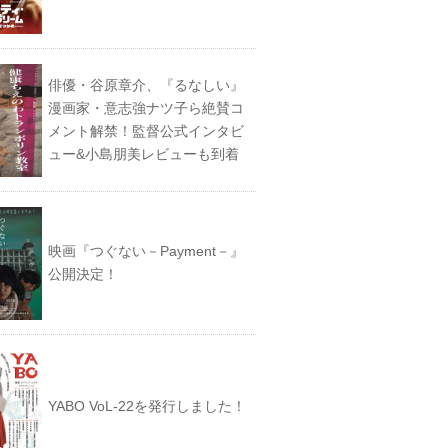
俳優・谷原章介、『るなしい』
漫画家・意志強ナツ子ら絶賛コ
メント解禁！監督公式インタビ
ュー&小島朋美レビューも到着
映画『つぐない－Payment－』
公開決定！
YABO VoL‐22を発行しました！