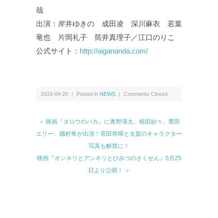
哉
出演：岸井ゆきの 成田凌 深川麻衣 若葉
竜也 片岡礼子 筒井真理子／江口のりこ
公式サイト：
http://aigananda.com/
2019-04-20 ｜ Posted in
NEWS
｜
Comments Closed
＜ 映画『タロウのバカ』に奥野瑛太、植田紗々、豊田
エリー、國村隼が出演！菅田将暉と太賀のキャラクター
写真も解禁に！
映画『オンネリとアンネリとひみつのさくせん』5月25
日より公開！ ＞