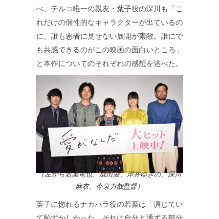
べ、テルコ唯一の親友・葉子役の深川も「こ
れだけの個性的なキャラクターが出ているの
に、誰も悪者に見せない展開が素敵。誰にで
も共感できるのがこの映画の面白いところ」
と本作についてのそれぞれの感想を述べた。
（左から若葉竜也、成田凌、岸井ゆきの、深川
麻衣、今泉力哉監督）
葉子に惚れるナカハラ役の若葉は「演じてい
て恥ずかしかった。それは自分と通ずる部分