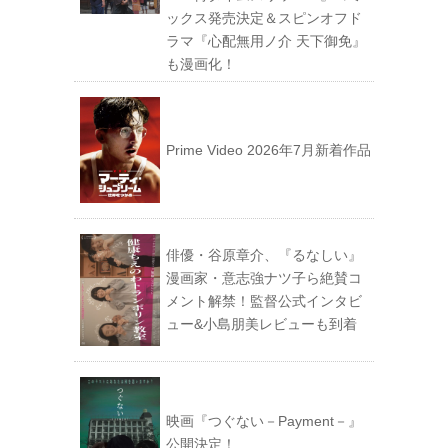
ックス発売決定＆スピンオフド
ラマ『心配無用ノ介 天下御免』
も漫画化！
Prime Video 2026年7月新着作品
俳優・谷原章介、『るなしい』
漫画家・意志強ナツ子ら絶賛コ
メント解禁！監督公式インタビ
ュー&小島朋美レビューも到着
映画『つぐない－Payment－』
公開決定！