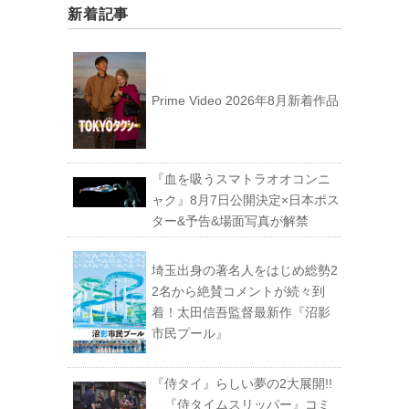
新着記事
Prime Video 2026年8月新着作品
『血を吸うスマトラオオコンニ
ャク』8月7日公開決定×日本ポス
ター&予告&場面写真が解禁
埼玉出身の著名人をはじめ総勢2
2名から絶賛コメントが続々到
着！太田信吾監督最新作『沼影
市民プール』
『侍タイ』らしい夢の2大展開!!
『侍タイムスリッパー』コミ