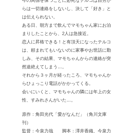
今の関係を保つことに必死なテルコは自分か
らは一切連絡をしないし、決して「好き」と
は伝えられない。
ある日、朝方まで飲んでマモちゃん家にお泊
まりしたことから、2人は急接近。
恋人に昇格できる！と有頂天になったテルコ
は、頼まれてもいないのに家事やお世話に勤
しみ、その結果、マモちゃんからの連絡が突
然途絶えてしまう…。
それから３ヶ月が経ったころ、マモちゃんか
らひょっこり電話がかかってくる。
会いにいくと、マモちゃんの隣には年上の女
性、すみれさんがいた…。
原作：角田光代「愛がなんだ」（角川文庫
刊）
監督：今泉力哉 脚本：澤井香織、今泉力