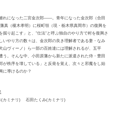
離れになった二宮金次郎―—。青年になった金次郎（合田
田原藩真（榎木孝明）に桜町領（現・栃木県真岡市）の復興を
を掘り起こす」と、”仕法”と呼ぶ独自のやり方で村を復興さ
しいやり方の数々は、金次郎の良き理解者である妻・なみ
犬山ヴィーノ）ら一部の百姓達には理解されるが、五平
遭う。そんな中、小田原藩から新たに派遣された侍・豊田
郎が秩序を壊している」と反発を覚え、次々と邪魔をし始
興に導けるのか？
泯
カミナリ) 石田たくみ(カミナリ)