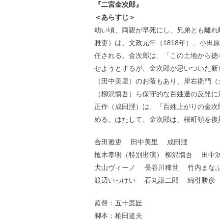
『二宮金次郎』
＜あらすじ＞
幼い頃、両親が早死にし、兄弟とも離れ
雅吏）は、文政元年（1818年）、小
任される。金次郎は、「この土地から徳
せようとするが、金次郎が思いついた新
（田中美里）のお蔭もあり、岸右衛門（
（柳沢慎吾）ら保守的な百姓達の反発に
正作（成田浬）は、「百姓上がりの金次
める。はたして、金次郎は、桜町領を復
合田雅吏 田中美里 成田浬
榎木孝明（特別出演） 柳沢慎吾 田中
犬山ヴィーノ 長谷川稀世 竹内まなぶ(
渡辺いっけい 石丸謙二郎 綿引勝彦
監督：五十嵐匠
脚本：柏田道夫