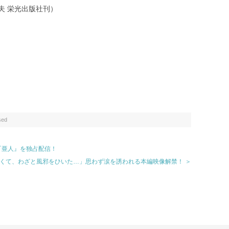
夫 栄光出版社刊）
sed
ンツに『亜人』を独占配信！
くて、わざと風邪をひいた…」思わず涙を誘われる本編映像解禁！ ＞