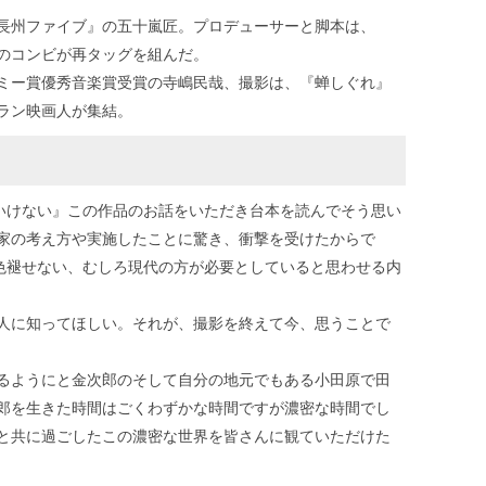
長州ファイブ』の五十嵐匠。プロデューサーと脚本は、
のコンビが再タッグを組んだ。
ミー賞優秀音楽賞受賞の寺嶋民哉、撮影は、『蝉しぐれ』
ラン映画人が集結。
はいけない』この作品のお話をいただき台本を読んでそう思い
家の考え方や実施したことに驚き、衝撃を受けたからで
く色褪せない、むしろ現代の方が必要としていると思わせる内
人に知ってほしい。それが、撮影を終えて今、思うことで
るようにと金次郎のそして自分の地元でもある小田原で田
郎を生きた時間はごくわずかな時間ですが濃密な時間でし
と共に過ごしたこの濃密な世界を皆さんに観ていただけた