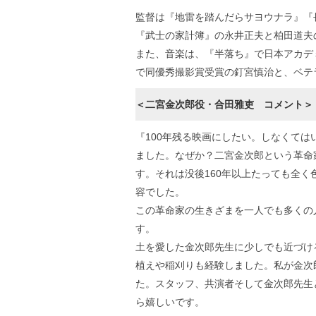
監督は『地雷を踏んだらサヨウナラ』『
『武士の家計簿』の永井正夫と柏田道夫
また、音楽は、『半落ち』で日本アカデ
で同優秀撮影賞受賞の釘宮慎治と、ベテ
＜二宮金次郎役・合田雅吏 コメント＞
『100年残る映画にしたい。しなくて
ました。なぜか？二宮金次郎という革命
す。それは没後160年以上たっても全
容でした。
この革命家の生きざまを一人でも多くの
す。
土を愛した金次郎先生に少しでも近づけ
植えや稲刈りも経験しました。私が金次
た。スタッフ、共演者そして金次郎先生
ら嬉しいです。