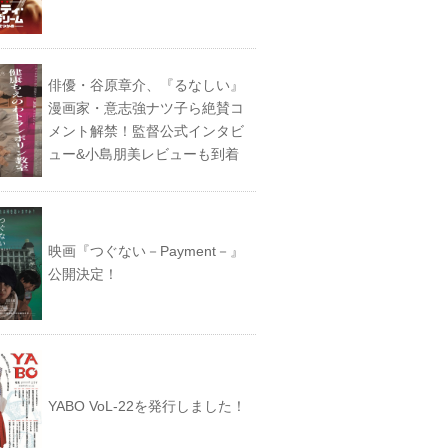
俳優・谷原章介、『るなしい』
漫画家・意志強ナツ子ら絶賛コ
メント解禁！監督公式インタビ
ュー&小島朋美レビューも到着
映画『つぐない－Payment－』
公開決定！
YABO VoL‐22を発行しました！