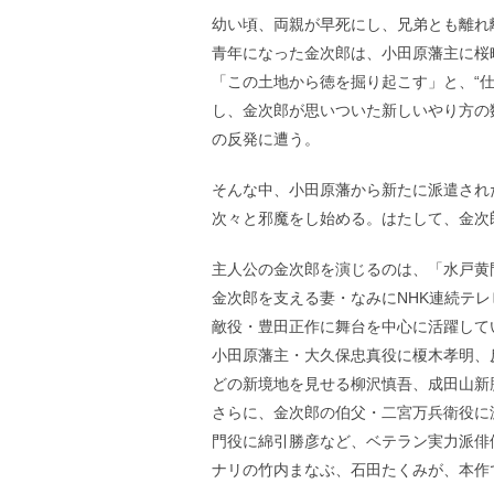
幼い頃、両親が早死にし、兄弟とも離れ
青年になった金次郎は、小田原藩主に桜
「この土地から徳を掘り起こす」と、“
し、金次郎が思いついた新しいやり方の
の反発に遭う。
そんな中、小田原藩から新たに派遣され
次々と邪魔をし始める。はたして、金次
主人公の金次郎を演じるのは、「水戸黄
金次郎を支える妻・なみにNHK連続テ
敵役・豊田正作に舞台を中心に活躍して
小田原藩主・大久保忠真役に榎木孝明、
どの新境地を見せる柳沢慎吾、成田山新
さらに、金次郎の伯父・二宮万兵衛役に
門役に綿引勝彦など、ベテラン実力派俳
ナリの竹内まなぶ、石田たくみが、本作