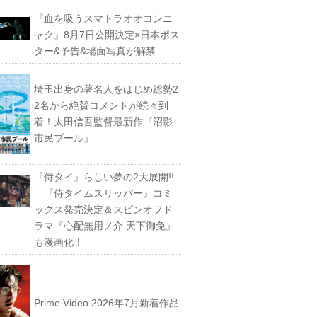
『血を吸うスマトラオオコンニ
ャク』8月7日公開決定×日本ポス
ター&予告&場面写真が解禁
埼玉出身の著名人をはじめ総勢2
2名から絶賛コメントが続々到
着！太田信吾監督最新作『沼影
市民プール』
『侍タイ』らしい夢の2大展開!!
『侍タイムスリッパー』コミ
ックス発売決定＆スピンオフド
ラマ『心配無用ノ介 天下御免』
も漫画化！
Prime Video 2026年7月新着作品