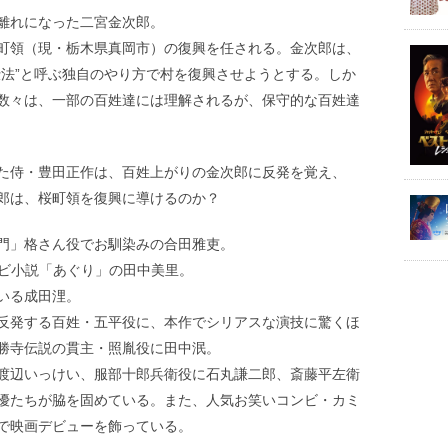
離れになった二宮金次郎。
町領（現・栃木県真岡市）の復興を任される。金次郎は、
仕法”と呼ぶ独自のやり方で村を復興させようとする。しか
数々は、一部の百姓達には理解されるが、保守的な百姓達
た侍・豊田正作は、百姓上がりの金次郎に反発を覚え、
郎は、桜町領を復興に導けるのか？
門」格さん役でお馴染みの合田雅吏。
レビ小説「あぐり」の田中美里。
いる成田浬。
反発する百姓・五平役に、本作でシリアスな演技に驚くほ
勝寺伝説の貫主・照胤役に田中泯。
渡辺いっけい、服部十郎兵衛役に石丸謙二郎、斎藤平左衛
優たちが脇を固めている。また、人気お笑いコンビ・カミ
で映画デビューを飾っている。