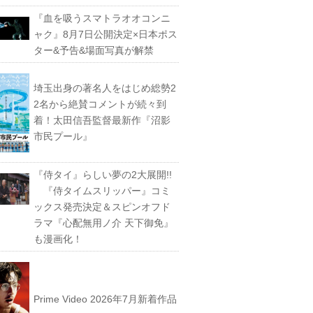
『血を吸うスマトラオオコンニ
ャク』8月7日公開決定×日本ポス
ター&予告&場面写真が解禁
埼玉出身の著名人をはじめ総勢2
2名から絶賛コメントが続々到
着！太田信吾監督最新作『沼影
市民プール』
『侍タイ』らしい夢の2大展開!!
『侍タイムスリッパー』コミ
ックス発売決定＆スピンオフド
ラマ『心配無用ノ介 天下御免』
も漫画化！
Prime Video 2026年7月新着作品