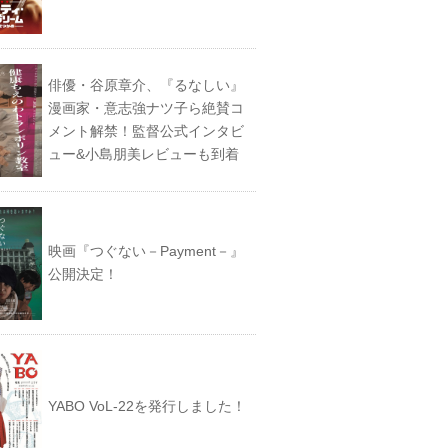
俳優・谷原章介、『るなしい』
漫画家・意志強ナツ子ら絶賛コ
メント解禁！監督公式インタビ
ュー&小島朋美レビューも到着
映画『つぐない－Payment－』
公開決定！
YABO VoL‐22を発行しました！