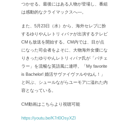
つかせる。最後にはある人物が登場し、番組
は感動的なクライマックスへ―。
また、5月23日（水）から、海外セレブに扮
するゆりやんレトリィバァが出演するテレビ
CMも放送を開始する。CM内では、目が点
になった司会者をよそに、大物海外女優にな
りきったゆりやんレトリィバァ氏が「バチェ
ラー」を流暢な英語風に連呼。「My favorite
is Bachelor! 婚活サヴァイヴァルやねん！」
と叫ぶ、シュールながらユーモアに溢れた内
容となっている。
CM動画はこちらより視聴可能
https://youtu.be/K7rl0OsyXZI