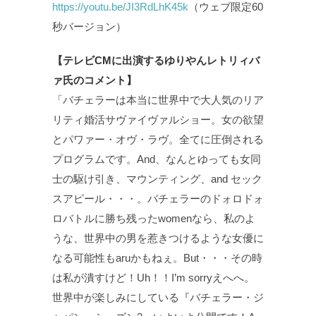
https://youtu.be/JI3RdLhK45k
（ウェブ限定60
秒バージョン）
【テレビCMに出演するゆりやんレトリィバ
ァ氏のコメント】
「バチェラーは本当に世界中で大人気のリア
リティ婚活サヴァイヴァルショー。女の欲望
とパワァー・オヴ・ラヴ。全てに圧倒される
プログラムです。And、なんとゆっても女同
士の駆け引き、マウンティング、and セック
スアピール・・・。バチェラーのドォロドォ
ロバトルに勝ち残ったwomenなら、私のよ
うな、世界中の男を惹きつけるような女優に
なる可能性もaruかもねぇ。But・・・その時
は私が潰すけど！Uh！！I’m sorryえへへ。
世界中が楽しみにしている『バチェラー・ジ