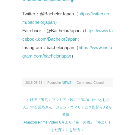
Twitter：@BachelorJapan（
https://twitter.co
m/bachelorjapan
）
Facebook：@BachelorJapan（
https://www.fa
cebook.com/BachelorJapan
）
Instagram：bachelorjapan（
https://www.insta
gram.com/bachelorjapan
）
2018-05-23 ｜ Posted in
NEWS
｜
Comments Closed
＜ 映画『審判』プレミア上映に主演のにわつとむさ
ん、常石梨乃さん、ジョン・ウィリアムズ監督ら8名が
登壇！
Amazon Prime Video 6月より『帝一の國』『海よりも
まだ深く』を配信 ＞