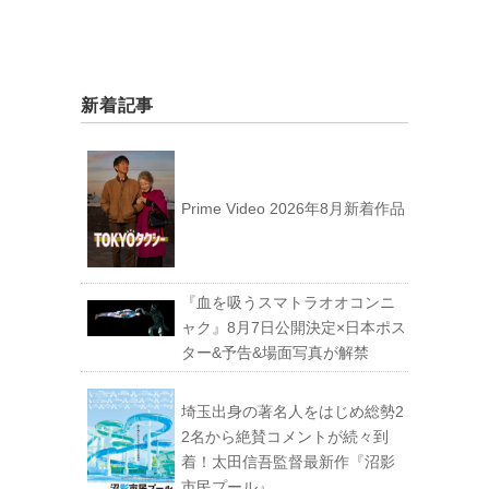
新着記事
Prime Video 2026年8月新着作品
『血を吸うスマトラオオコンニ
ャク』8月7日公開決定×日本ポス
ター&予告&場面写真が解禁
埼玉出身の著名人をはじめ総勢2
2名から絶賛コメントが続々到
着！太田信吾監督最新作『沼影
市民プール』