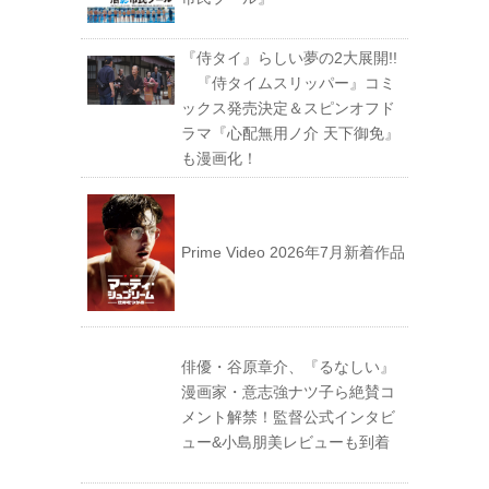
『侍タイ』らしい夢の2大展開!!
『侍タイムスリッパー』コミ
ックス発売決定＆スピンオフド
ラマ『心配無用ノ介 天下御免』
も漫画化！
Prime Video 2026年7月新着作品
俳優・谷原章介、『るなしい』
漫画家・意志強ナツ子ら絶賛コ
メント解禁！監督公式インタビ
ュー&小島朋美レビューも到着