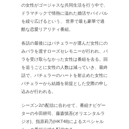
の女性がゴージャスな共同生活を行う中で、
ドラマチックで情熱に溢れた婚活サバイバル
を繰り広げるという、 世界で最も豪華で過
酷な恋愛リアリティ番組。
各話の最後にはバチェラーが選んだ女性にの
みバラを渡すローズセレモニーが行われ、バ
ラを受け取らなかった女性は番組を去る。回
を追うごとに女性の人数は減っていき、最終
話で、バチェラーのハートを射止めた女性に
バチェラーから結婚を前提とした交際の申し
込みが行われる。
シーズン2の配信に合わせて、番組ナビゲー
ターの今田耕司、藤森慎吾(オリエンタルラ
ジオ)、指原莉乃(HKT48)によるスペシャル