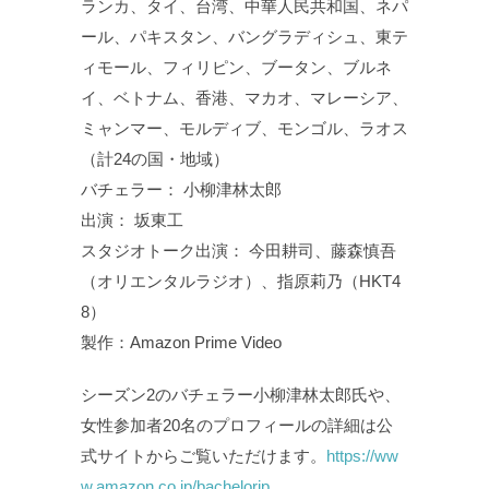
ランカ、タイ、台湾、中華人民共和国、ネパ
ール、パキスタン、バングラディシュ、東テ
ィモール、フィリピン、ブータン、ブルネ
イ、ベトナム、香港、マカオ、マレーシア、
ミャンマー、モルディブ、モンゴル、ラオス
（計24の国・地域）
バチェラー： 小柳津林太郎
出演： 坂東工
スタジオトーク出演： 今田耕司、藤森慎吾
（オリエンタルラジオ）、指原莉乃（HKT4
8）
製作：Amazon Prime Video
シーズン2のバチェラー小柳津林太郎氏や、
女性参加者20名のプロフィールの詳細は公
式サイトからご覧いただけます。
https://ww
w.amazon.co.jp/bachelorjp