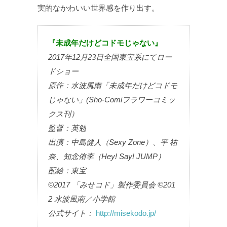
実的なかわいい世界感を作り出す。
『未成年だけどコドモじゃない』
2017年12月23日全国東宝系にてロー
ドショー
原作：水波風南「未成年だけどコドモ
じゃない」(Sho-Comiフラワーコミッ
クス刊）
監督：英勉
出演：中島健人（Sexy Zone）、平 祐
奈、知念侑李（Hey! Say! JUMP）
配給：東宝
©2017 「みせコド」製作委員会 ©201
2 水波風南／小学館
公式サイト：
http://misekodo.jp/