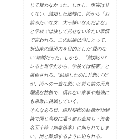
じて疑わなかった。しかし、現実は甘
くない。結婚した途端に、尚から「お
前みたいな女、大っ嫌いなんだよな」
と学校では決して見せない冷たい表情
で言われる。この結婚は尚にとって、
折山家の経済力を目的とした“愛のな
い”結婚だった。しかも、「結婚がバ
レると退学だから、学校では秘密」と
厳命される。“結婚したのに片想い”だ
が、尚への一途な想いと持ち前の天真
爛漫な性格で、慣れない家事や勉強に
も果敢に挑戦していく。
そんなある日、絶対秘密の結婚が幼馴
染で同じ高校に通う超お金持ち・海老
名五十鈴（知念侑李）に知られてしま
い、尚と離婚するように迫られる。