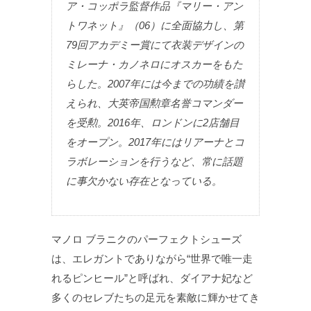
ア・コッポラ監督作品『マリー・アン
トワネット』（06）に全面協力し、第
79回アカデミー賞にて衣装デザインの
ミレーナ・カノネロにオスカーをもた
らした。2007年には今までの功績を讃
えられ、大英帝国勲章名誉コマンダー
を受勲。2016年、ロンドンに2店舗目
をオープン。2017年にはリアーナとコ
ラボレーションを行うなど、常に話題
に事欠かない存在となっている。
マノロ ブラニクのパーフェクトシューズ
は、エレガントでありながら“世界で唯一走
れるピンヒール”と呼ばれ、ダイアナ妃など
多くのセレブたちの足元を素敵に輝かせてき