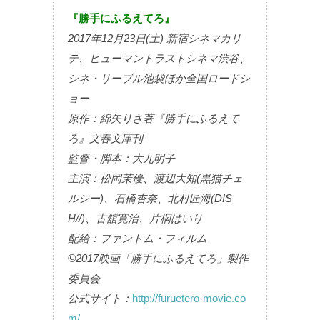
『勝手にふるえてろ』
2017年12月23日(土) 新宿シネマカリ
テ、ヒューマントラストシネマ渋谷、
シネ・リーブル池袋ほか全国ロードシ
ョー
原作：綿矢りさ著『勝手にふるえて
ろ』文春文庫刊
監督・脚本：大九明子
主演：松岡茉優、渡辺大知(黒猫チェ
ルシー)、石橋杏奈、北村匠海(DIS
H//)、古舘寛治、片桐はいり
配給：ファントム・フィルム
©2017映画「勝手にふるえてろ」製作
委員会
公式サイト：
http://furuetero-movie.co
m/