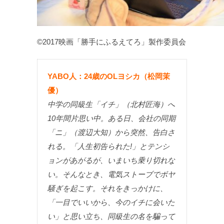
©2017映画「勝手にふるえてろ」製作委員会
YABO人：24歳のOLヨシカ（松岡茉
優）
中学の同級生「イチ」（北村匠海）へ
10年間片思い中。ある日、会社の同期
「ニ」（渡辺大知）から突然、告白さ
れる。「人生初告られた!」とテンシ
ョンがあがるが、いまいち乗り切れな
い。そんなとき、電気ストーブでボヤ
騒ぎを起こす。それをきっかけに、
「一目でいいから、今のイチに会いた
い」と思い立ち、同級生の名を騙って