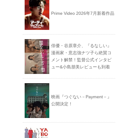
Prime Video 2026年7月新着作品
俳優・谷原章介、『るなしい』
漫画家・意志強ナツ子ら絶賛コ
メント解禁！監督公式インタビ
ュー&小島朋美レビューも到着
映画『つぐない－Payment－』
公開決定！