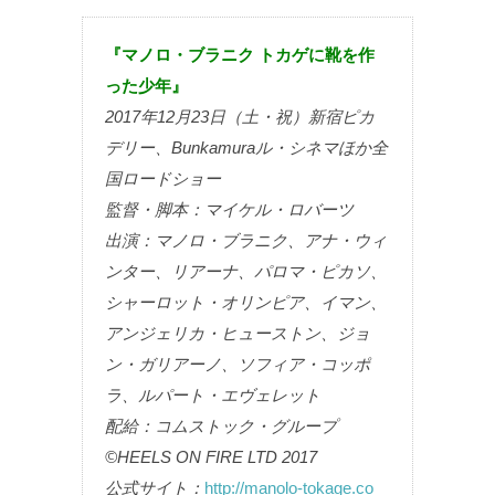
『マノロ・ブラニク トカゲに靴を作
った少年』
2017年12月23日（土・祝）新宿ピカ
デリー、Bunkamuraル・シネマほか全
国ロードショー
監督・脚本：マイケル・ロバーツ
出演：マノロ・ブラニク、アナ・ウィ
ンター、リアーナ、パロマ・ピカソ、
シャーロット・オリンピア、イマン、
アンジェリカ・ヒューストン、ジョ
ン・ガリアーノ、ソフィア・コッポ
ラ、ルパート・エヴェレット
配給：コムストック・グループ
©HEELS ON FIRE LTD 2017
公式サイト：
http://manolo-tokage.co