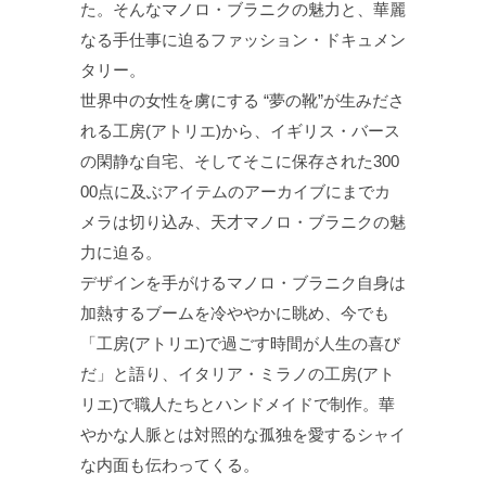
た。そんなマノロ・ブラニクの魅力と、華麗
なる手仕事に迫るファッション・ドキュメン
タリー。
世界中の女性を虜にする “夢の靴”が生みださ
れる工房(アトリエ)から、イギリス・バース
の閑静な自宅、そしてそこに保存された300
00点に及ぶアイテムのアーカイブにまでカ
メラは切り込み、天才マノロ・ブラニクの魅
力に迫る。
デザインを手がけるマノロ・ブラニク自身は
加熱するブームを冷ややかに眺め、今でも
「工房(アトリエ)で過ごす時間が人生の喜び
だ」と語り、イタリア・ミラノの工房(アト
リエ)で職人たちとハンドメイドで制作。華
やかな人脈とは対照的な孤独を愛するシャイ
な内面も伝わってくる。