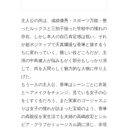
主人公の尚は、成績優秀・スポーツ万能・整
ったルックスと三拍子揃った学校中の憧れの
存在。しかし本人の自己肯定感は低い。それ
が超ポジティブで天真爛漫な香琳と接するう
ちに変わっていく。難しい役どころだが、主
演の中島健人が悩みもがく部分もしっかり演
じて、尚を人間らしく魅力的な人物に作り上
げた。
もう一人の主人公、香琳はシーンごとに衣装
とヘアメイクをチェンジ。見ている女子の心
をくすぐるだろう。また実家のゴージャスぶ
りは女子の憧れが詰まった宝箱のよう。香琳
の両親役を実生活でも夫婦の高嶋政宏とシル
ビア・グラブがミュージカル調に演じ、非現