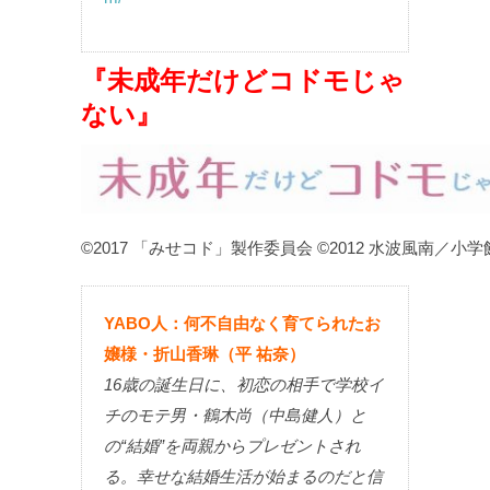
『未成年だけどコドモじゃ
ない』
©2017 「みせコド」製作委員会 ©2012 水波風南／小学
YABO人：何不自由なく育てられたお
嬢様・折山香琳（平 祐奈）
16歳の誕生日に、初恋の相手で学校イ
チのモテ男・鶴木尚（中島健人）と
の“結婚”を両親からプレゼントされ
る。幸せな結婚生活が始まるのだと信