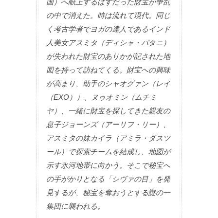
国）へ献上するはずだった財宝が争乱
の中で消えた。時は流れて現代。同じ
く考古学者でヨガの達人であるインド
人美女アスミタ（ディシャ・パタニ）
が失われた財宝のありかが記された地
図を持って訪ねてくる。財宝への興味
が高まり、助手のシャオグァン（レイ
（EXO））、ヌゥオミン（ムチミ
ヤ）、一緒に財宝を探してきた親友の
息子ジョーンズ（アーリフ・リー）、
アスミタの妹カイラ（アミラ・ダスツ
ール）で探索チームを結成し、地図が
示す氷河地帯に向かう。そこで秘宝へ
の手がかりとなる「シヴァの目」を発
見するが、秘宝を奪おうとする謎の一
集団に襲われる。