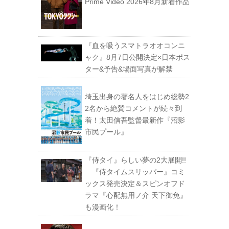
Prime Video 2026年8月新着作品
『血を吸うスマトラオオコンニ
ャク』8月7日公開決定×日本ポス
ター&予告&場面写真が解禁
埼玉出身の著名人をはじめ総勢2
2名から絶賛コメントが続々到
着！太田信吾監督最新作『沼影
市民プール』
『侍タイ』らしい夢の2大展開!!
『侍タイムスリッパー』コミ
ックス発売決定＆スピンオフド
ラマ『心配無用ノ介 天下御免』
も漫画化！