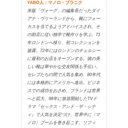
YABO人：マノロ・ブラニク
米版「ヴォーグ」の編集長だったダイ
アナ・ヴリーランドから、靴にフォー
カスを当てるようアドバイスされ、そ
の助言に従い独学で靴作りを学ぶ。71
年ロンドンへ移り、初コレクションを
披露。72年にはロンドンのチェルシー
に最初のお店をオープンする。彼の美
しい靴は華やかな交友関係も手伝い、
セレブたちの間で人気を集め、80年代
には本格的にアメリカへ進出。ビジネ
スでの成功をおさめ、ブランドは世界
へと拡大。98年に放送開始したTVド
ラマ『セックス・アンド・ザ・シテ
ィ』で人気を決定づけ、世界中に〈マ
ノロ〉ブームを巻き起こす。ソフィ