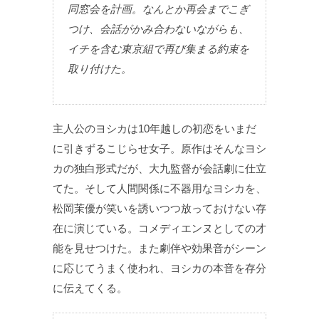
同窓会を計画。なんとか再会までこぎ
つけ、会話がかみ合わないながらも、
イチを含む東京組で再び集まる約束を
取り付けた。
主人公のヨシカは10年越しの初恋をいまだ
に引きずるこじらせ女子。原作はそんなヨシ
カの独白形式だが、大九監督が会話劇に仕立
てた。そして人間関係に不器用なヨシカを、
松岡茉優が笑いを誘いつつ放っておけない存
在に演じている。コメディエンヌとしての才
能を見せつけた。また劇伴や効果音がシーン
に応じてうまく使われ、ヨシカの本音を存分
に伝えてくる。