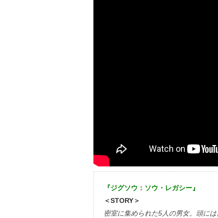
『ジグソウ：ソウ・レガシー』
＜STORY＞
密室に集められた5人の男女。頭に