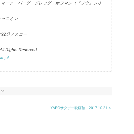
 マーク・バーグ グレッグ・ホフマン（『ソウ』シリ
キャニオン
／92分／スコー
All Rights Reserved.
o.jp/
sed
YABOサタデー映画館―2017.10.21 ＞