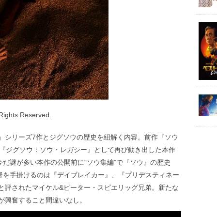
 Rights Reserved.
』シリーズ7作とジグソウの歴史を紐解く内容。前作『ソウ
。『ジグソウ：ソウ・レガシー』として再び動き出した本作
今だ謎が多い本作の公開前に“ソウ集編”で『ソウ』の歴史
監督を手掛けるのは『デイブレイカー』、『プリデスティネー
と評されたマイケル&ピーター・スピエリッグ兄弟。新たな
が興奮すること間違いなし。