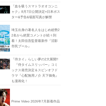
『血を吸うスマトラオオコンニ
ャク』8月7日公開決定×日本ポス
ター&予告&場面写真が解禁
埼玉出身の著名人をはじめ総勢2
2名から絶賛コメントが続々到
着！太田信吾監督最新作『沼影
市民プール』
『侍タイ』らしい夢の2大展開!!
『侍タイムスリッパー』コミ
ックス発売決定＆スピンオフド
ラマ『心配無用ノ介 天下御免』
も漫画化！
Prime Video 2026年7月新着作品