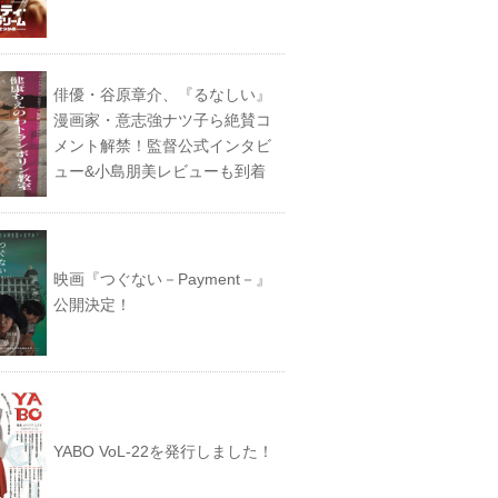
俳優・谷原章介、『るなしい』
漫画家・意志強ナツ子ら絶賛コ
メント解禁！監督公式インタビ
ュー&小島朋美レビューも到着
映画『つぐない－Payment－』
公開決定！
YABO VoL‐22を発行しました！