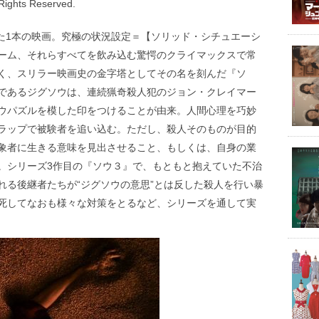
 Rights Reserved.
れた1本の映画。究極の状況設定＝【ソリッド・シチュエーシ
ーム、それらすべてを飲み込む驚愕のクライマックスで常
く、スリラー映画史の金字塔としてその名を刻んだ『ソ
であるジグソウは、連続猟奇殺人犯のジョン・クレイマー
ウパズルを模した印をつけることが由来。人間心理を巧妙
ラップで被験者を追い込む。ただし、殺人そのものが目的
象者に生きる意味を見出させること、もしくは、自身の業
。シリーズ3作目の『ソウ３』で、もともと抱えていた不治
れる後継者たちが“ジグソウの意思”とは反した殺人を行い暴
死してなおも様々な対策をとるなど、シリーズを通して実