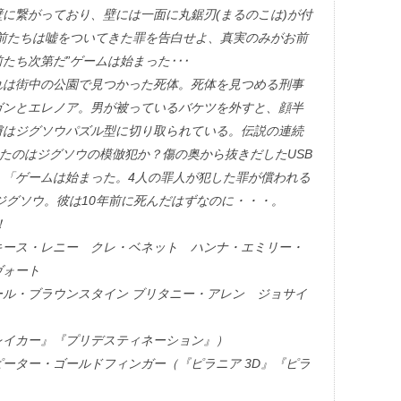
に繋がっており、壁には一面に丸鋸刃(まるのこは)が付
前たちは嘘をついてきた罪を告白せよ、真実のみがお前
たち次第だ”ゲームは始まった･･･
れは街中の公園で見つかった死体。死体を見つめる刑事
ガンとエレノア。男が被っているバケツを外すと、顔半
膚はジグソウパズル型に切り取られている。伝説の連続
したのはジグソウの模倣犯か？傷の奥から抜きだしたUSB
、「ゲームは始まった。4人の罪人が犯した罪が償われる
ジグソウ。彼は10年前に死んだはずなのに・・・。
！
キース・レニー クレ・ベネット ハンナ・エミリー・
ヴォート
ル・ブラウンスタイン ブリタニー・アレン ジョサイ
レイカー』『プリデスティネーション』）
ーター・ゴールドフィンガー（『ピラニア 3D』『ピラ