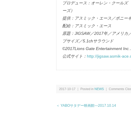
プロデュース：オーレン・クールズ
ーズ）
提供：アスミック・エース／ポニー
配給：アスミック・エース
原題：JIGSAW／2017年／アメリカ
プサイズ／5.1chサラウンド
©2017Lions Gate Entertainment Inc. 
公式サイト：
http://jigsaw.asmik-ace.c
2017-10-17 ｜ Posted in
NEWS
｜
Comments Clo
＜ YABOサタデー映画館―2017.10.14