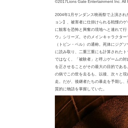
©2017Lions Gate Entertainment Inc. All
2004年1月サンダンス映画祭で上演さ
ョン】、被害者に仕掛けられる戦慄のゲ
に観客を恐怖と興奮の境地へと連れて行
ウ』シリーズ。そのメインキャラクター
（トビン・ベル）の通称。死体にジグソ
に読み取り、二重三重にも計算されたト
ではなく、「被験者」と呼ぶゲームの対
を正させることがその最大の目的である
の病でこの世を去るも、以後、次々と現
走。だが、後継者たちの暴走を予期し、
質的に物語を掌握していた。