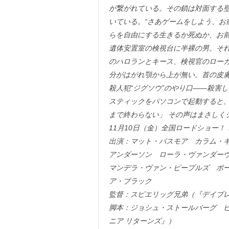
が繋がれている。その鎖は対面する壁
いている。“さあゲームをしよう、お
らを自由にする生きるか死ぬか、お前
遺体安置室の検視台に半裸の男。そ
のハロランとキース、検視官のロー
分がはがれ顎から上が無い。首の皮
殺人犯“ジグソウ”のやり口――殺害
スティックをパソコンで起動すると
まで終わらない」 その声はまさしく
11月10日（金）全国ロードショー！
出演：マット・パスモア カラム・
アンダーソン ローラ・ヴァンダー
マンデラ・ヴァン・ピープルズ ポー
ア・ブラック
監督：スピエリッグ兄弟（『デイブ
脚本：ジョシュ・ストールバーグ ピ
ニア リターンズ』）