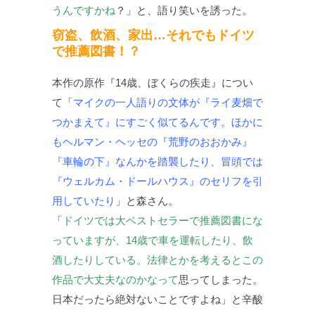
うんですかね
？」と、語り笑いを誘った。
窃盗、飲酒、家出…それでもドイツ
で推薦図書！？
本作の原作『14歳、ぼくらの疾走』につい
て「
マイクの一人語りの文体が『ライ麦畑で
つかまえて』にすごく似てるんです。ほかに
もヘルマン・ヘッセの『荒野のおおかみ』
『車輪の下』なんかを踏襲したり、冒頭では
『ウェルカム・ドールハウス』のセリフを引
用していたり
」と森さん。
「
ドイツでは大ベストセラーで推薦図書にな
っていますが、14歳で車を運転したり、飲
酒したりしている。法律とかを考えるとこの
作品で大丈夫なのかなって
思ってしまった。
日本だったら絶対ないことですよね」と辛酸