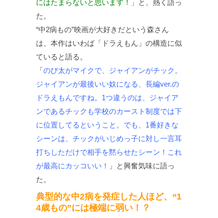
にはたまらないと思います！」
と、熱く語っ
た。
“中2病もの”映画が大好きだという森さん
は、本作はいわば「ドラえもん」の構造に似
ていると語る。
「
のび太がマイクで、ジャイアンがチック。
ジャイアンが最後いい奴になる、長編ver.の
ドラえもんですね。1つ違うのは、ジャイア
ンであるチックも学校のカースト制度では下
に位置してるということ。でも、1番好きな
シーンは、チックがいじめっ子に対し一言耳
打ちしただけで相手を黙らせたシーン！これ
が最高にカッコいい！
」と興奮気味に語っ
た。
典型的な中2病を発症した人ほど、“1
4歳もの”には極端に弱い！？