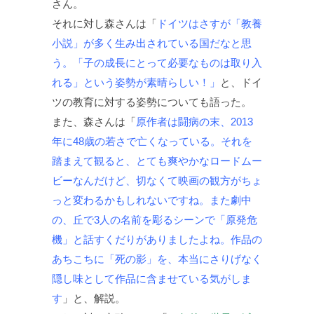
さん。
それに対し森さんは「
ドイツはさすが「教養
小説」が多く生み出されている国だなと思
う。「子の成長にとって必要なものは取り入
れる」という姿勢が素晴らしい！」
と、ドイ
ツの教育に対する姿勢についても語った。
また、森さんは「
原作者は闘病の末、2013
年に48歳の若さで亡くなっている。それを
踏まえて観ると、とても爽やかなロードムー
ビーなんだけど、切なくて映画の観方がちょ
っと変わるかもしれないですね。また劇中
の、丘で3人の名前を彫るシーンで「原発危
機」と話すくだりがありましたよね。作品の
あちこちに「死の影」を、本当にさりげなく
隠し味として作品に含ませている気がしま
す
」と、解説。