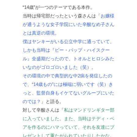
“14歳”が一つのテーマである本作。
当時は帰宅部だったという森さんは「
お嬢様
が通うような女子学院にいた辛酸なめ子さん
とは真逆の環境。
僕はヤンキーがいる公立中学に通っていて、
しかも当時は『ビー・バップ・ハイスクー
ル』全盛期だったので、トオルとヒロシみた
いなのがゴロゴロいました（笑）。
その環境の中で典型的な中2病を発症したの
で、“14歳もの”には極端に弱いです（笑）き
っと、監督自身もイケてないグループにいた
のでは？
」と語る。
対して辛酸さんは「
私はマンドリンギター部
に入っていました。また、当時はテディ・ベ
アを作るのにハマっていて、それを友達にプ
レゼントして重たがられていたりしたかな。