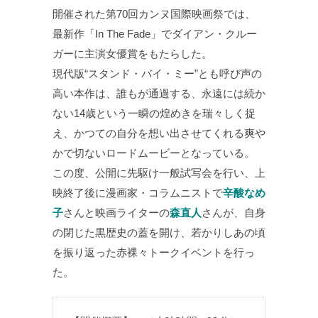
開催された第70回カンヌ国際映画祭では、
最新作「In The Fade」でダイアン・クルー
ガーに主演女優賞をもたらした。
現代版“スタンド・バイ・ミー”とも呼び声の
高い本作は、誰もが通過する、永遠には続か
ない14歳という一瞬の煌めきを瑞々しく捉
え、かつての自分を想い出させてくれる爽や
かで切ないロードムービーとなっている。
この度、公開に先駆け一般試写会を行い、上
映終了後に漫画家・コラムニストで
辛酸なめ
子
さんと映画ライターの
森直人
さんが、自身
の閉じた黒歴史の蓋を開け、若かりしあの頃
を振り返った赤裸々トークイベントを行っ
た。