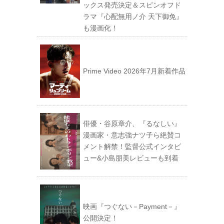
ックス発売決定＆スピンオフド
ラマ『心配無用ノ介 天下御免』
も漫画化！
Prime Video 2026年7月新着作品
俳優・谷原章介、『るなしい』
漫画家・意志強ナツ子ら絶賛コ
メント解禁！監督公式インタビ
ュー&小島朋美レビューも到着
映画『つぐない－Payment－』
公開決定！