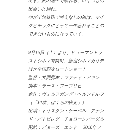
出す。旅の途中で訪れる、いくつもの
出会いと別れ。
やがて無鉄砲で考えなしの旅は、マイ
クとチックにとって一生忘れることの
できないものになっていく。
9月16日（土）より、ヒューマントラ
ストシネマ有楽町、新宿シネマカリテ
ほか全国順次ロードショー！
監督・共同脚本：ファティ・アキン
脚本：ラース・フーブリヒ
原作：ヴォルフガング・ヘルンドルフ
（「14歳、ぼくらの疾走」）
出演：トリスタン・ゲーベル、アナン
ド・バトビレグ・チョローンバーダル
配給：ビターズ・エンド 2016年／