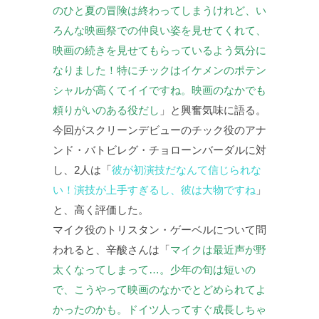
のひと夏の冒険は終わってしまうけれど、い
ろんな映画祭での仲良い姿を見せてくれて、
映画の続きを見せてもらっているよう気分に
なりました！特にチックはイケメンのポテン
シャルが高くてイイですね。映画のなかでも
頼りがいのある役だし
」と興奮気味に語る。
今回がスクリーンデビューのチック役のアナ
ンド・バトビレグ・チョローンバーダルに対
し、2人は「
彼が初演技だなんて信じられな
い！演技が上手すぎるし、彼は大物ですね
」
と、高く評価した。
マイク役のトリスタン・ゲーベルについて問
われると、辛酸さんは「
マイクは最近声が野
太くなってしまって…。少年の旬は短いの
で、こうやって映画のなかでとどめられてよ
かったのかも。ドイツ人ってすぐ成長しちゃ