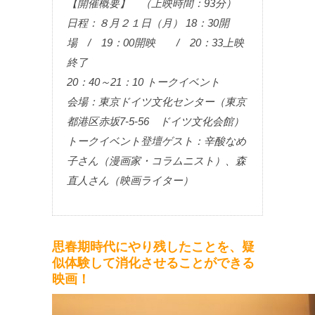
【開催概要】 （上映時間：93分）
日程：８月２１日（月） 18：30開
場 / 19：00開映 / 20：33上映
終了
20：40～21：10 トークイベント
会場：東京ドイツ文化センター（東京
都港区赤坂7-5-56 ドイツ文化会館）
トークイベント登壇ゲスト：辛酸なめ
子さん（漫画家・コラムニスト）、森
直人さん（映画ライター）
思春期時代にやり残したことを、疑
似体験して消化させることができる
映画！