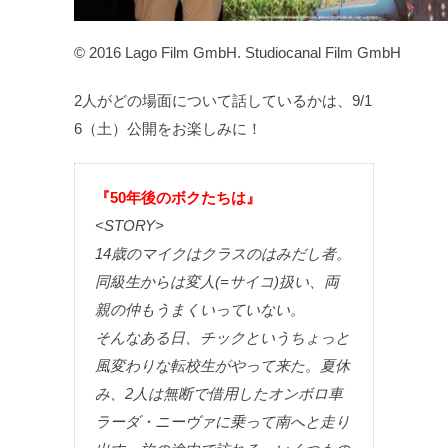
© 2016 Lago Film GmbH. Studiocanal Film GmbH
2人がどの場面について話しているかは、9/1
6（土）公開をお楽しみに！
『50年後のボクたちは』
<STORY>
14歳のマイクはクラスのはみだし者。
同級生からは変人(=サイコ)扱い、両
親の仲もうまくいっていない。
そんなある日、チックというちょっと
風変わりな転校生がやって来た。夏休
み、2人は無断で借用したオンボロ車
ラーダ・ニーヴァに乗って南へと走り