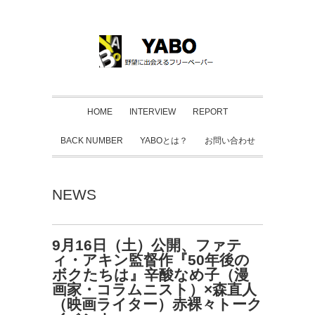
HOME
INTERVIEW
REPORT
BACK NUMBER
YABOとは？
お問い合わせ
NEWS
9月16日（土）公開、ファテ
ィ・アキン監督作『50年後の
ボクたちは』辛酸なめ子（漫
画家・コラムニスト）×森直人
（映画ライター）赤裸々トーク