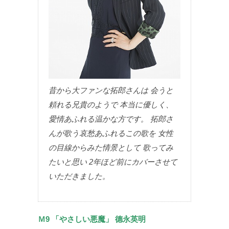
昔から大ファンな拓郎さんは 会うと
頼れる兄貴のようで 本当に優しく、
愛情あふれる温かな方です。 拓郎さ
んが歌う哀愁あふれるこの歌を 女性
の目線からみた情景として 歌ってみ
たいと思い 2年ほど前にカバーさせて
いただきました。
Ｍ9 「やさしい悪魔」 德永英明