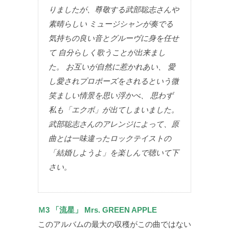
りましたが、尊敬する武部聡志さんや
素晴らしい ミュージシャンが奏でる
気持ちの良い音とグルーヴに身を任せ
て 自分らしく歌うことが出来まし
た。 お互いが自然に惹かれあい、 愛
し愛されプロポーズをされるという微
笑ましい情景を思い浮かべ、 思わず
私も「エクボ」が出てしまいました。
武部聡志さんのアレンジによって、原
曲とは一味違ったロックテイストの
「結婚しようよ」を楽しんで聴いて下
さい。
Ｍ3 「流星」 Mrs. GREEN APPLE
このアルバムの最大の収穫がこの曲ではない