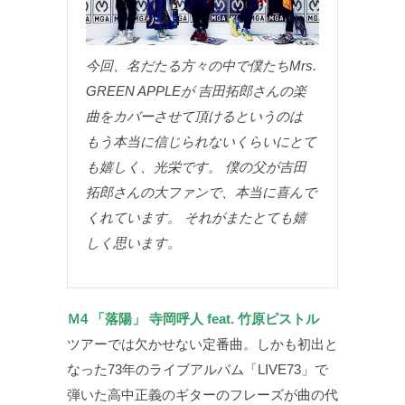
今回、名だたる方々の中で僕たちMrs.
GREEN APPLEが 吉田拓郎さんの楽
曲をカバーさせて頂けるというのは
もう本当に信じられないくらいにとて
も嬉しく、光栄です。 僕の父が吉田
拓郎さんの大ファンで、本当に喜んで
くれています。 それがまたとても嬉
しく思います。
Ｍ4 「落陽」 寺岡呼人 feat. 竹原ピストル
ツアーでは欠かせない定番曲。しかも初出と
なった73年のライブアルバム「LIVE73」で
弾いた高中正義のギターのフレーズが曲の代