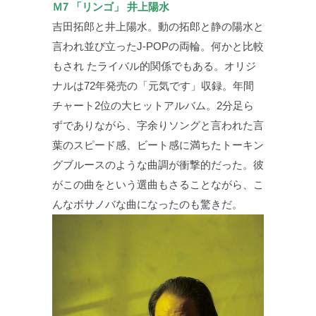
Ｍ7 「リンゴ」 井上陽水
吉田拓郎と井上陽水。動の拓郎と静の陽水と
言われ並び立ったJ-POPの両輪。何かと比較
もされ たライバル的関係でもある。オリジ
ナルは72年発売の「元気です」収録。年間
チャート2位の大ヒットアルバム。2分足ら
ずでありながら、字余りソングと言われた言
葉のスピード感、ビート感に満ちたトーキン
グブルースのような曲調が衝撃的だった。彼
がこの曲をという選曲もさることながら、こ
んなボサノバな曲になったのも驚きだ。