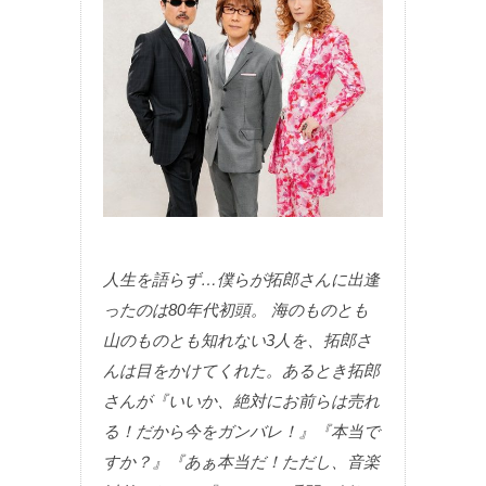
人生を語らず…僕らが拓郎さんに出逢
ったのは80年代初頭。 海のものとも
山のものとも知れない3人を、拓郎さ
んは目をかけてくれた。あるとき拓郎
さんが『いいか、絶対にお前らは売れ
る！だから今をガンバレ！』『本当で
すか？』『あぁ本当だ！ただし、音楽