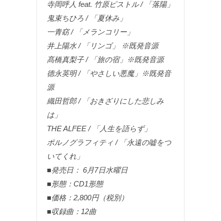
寺岡呼人 feat. 竹原ピストル / 「落陽」
鬼束ちひろ / 「夏休み」
一青窈 / 「メランコリー」
井上陽水 / 「リンゴ」 ※既発音源
髙橋真梨子 / 「旅の宿」※既発音源
德永英明 / 「やさしい悪魔」※既発音
源
織田哲郎 / 「おきざりにした悲しみ
は」
THE ALFEE / 「人生を語らず」
ポルノグラフィティ / 「永遠の嘘をつ
いてくれ」
■発売日： 6月7日水曜日
■形態：CD1形態
■価格：2,800円（税別）
■収録曲：12曲