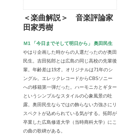
＜楽曲解説＞ 音楽評論家
田家秀樹
Ｍ1 「今日までそして明日から」 奥田民生
やはり企画した時からの人選だったのが奥田
民生。吉田拓郎とは広島の同じ高校の先輩後
輩。年齢差は19才。オリジナルは71年のシ
ングル。エレックレコードからCBSソニー
への移籍第一弾だった。ハーモニカとギター
というシンプルなスタイルの心象風景の吐
露。奥田民生ならではの飾らない力強さにリ
スペクトが込められている気がする。拓郎が
卒業した広島修道大学（当時商科大学）にこ
の曲の歌碑がある。