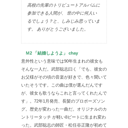
高校の先輩のトリビュートアルバムに
参加できる人間が、 世の中に何人い
るでしょう？と、しみじみ思っていま
す。 ありがとうございました。
Ｍ2 「結婚しようよ」 chay
意外性という意味では90年生まれの彼女も
そんな一人だ。武部聡志曰く「でも、彼女の
お父様がその頃の音楽が好きで、色々聞いて
いたそうです。この曲は僕が選んだんです
が、彼女も歌うならこれと言ってくれたんで
す」。72年1月発売、長髪のプロポーズソン
グ。歴史が変わった一曲だ。オリジナルのカ
ントリータッチ が軽い8ビートに生まれ変わ
った。武部聡志の師匠・松任谷正隆が初めて