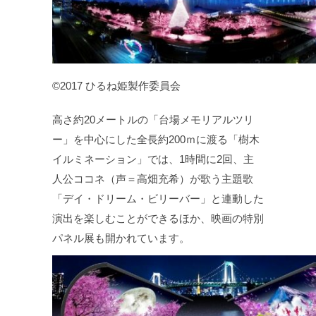
©2017 ひるね姫製作委員会
高さ約20メートルの「台場メモリアルツリ
ー」を中心にした全長約200ｍに渡る「樹木
イルミネーション」では、1時間に2回、主
人公ココネ（声＝高畑充希）が歌う主題歌
「デイ・ドリーム・ビリーバー」と連動した
演出を楽しむことができるほか、映画の特別
パネル展も開かれています。