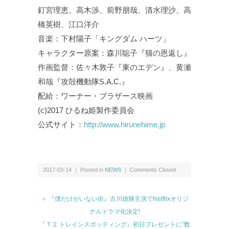
釘宮理恵、高木渉、前野朋哉、清水理沙、高
橋英樹、江口洋介
音楽：下村陽子「キングダム ハーツ」
キャラクター原案：森川聡子『猫の恩返し』
作画監督：佐々木敦子『東のエデン』、黄瀬
和哉『攻殻機動隊S.A.C.』
配給：ワーナー・ブラザース映画
(c)2017 ひるね姫製作委員会
公式サイト：
http://www.hirunehime.jp
2017-03-14 ｜ Posted in
NEWS
｜
Comments Closed
＜ 『僕だけがいない街』古川雄輝主演でNetflixオリジ
ナルドラマ化決定!
『Ｔ２ トレインスポッティング』初日プレゼントに“数