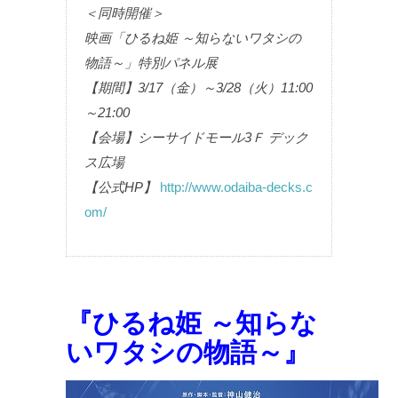
＜同時開催＞
映画「ひるね姫 ～知らないワタシの
物語～」特別パネル展
【期間】3/17（金）～3/28（火）11:00
～21:00
【会場】シーサイドモール3Ｆ デック
ス広場
【公式HP】
http://www.odaiba-decks.c
om/
『ひるね姫 ～知らな
いワタシの物語～』