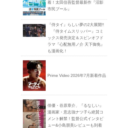
着！太田信吾監督最新作『沼影
市民プール』
『侍タイ』らしい夢の2大展開!!
『侍タイムスリッパー』コミ
ックス発売決定＆スピンオフド
ラマ『心配無用ノ介 天下御免』
も漫画化！
Prime Video 2026年7月新着作品
俳優・谷原章介、『るなしい』
漫画家・意志強ナツ子ら絶賛コ
メント解禁！監督公式インタビ
ュー&小島朋美レビューも到着