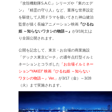
『攻殻機動隊S.A.C.』シリーズや『東のエデ
ン』『精霊の守り人』など、重厚な世界設定
を駆使して人間ドラマを描いてきた神山健治
監督が描く長編アニメーション映画
『ひるね
姫 ～知らないワタシの物語～』
が3/18(土)よ
り全国公開されます。
公開を記念して、東京・お台場の商業施設
「デックス東京ビーチ」の通年点灯型イルミ
ネーションとコラボした
「お台場イルミネー
ション“YAKEI”
映画『ひるね姫 ～知らない
ワタシの物語～』Ver.」
が3/17（金）～3/28
（火）まで実施されます。