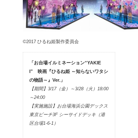
©2017 ひるね姫製作委員会
「お台場イルミネーション“YAKIE
I” 映画『ひるね姫 ～知らないワタシ
の物語～』Ver.」
【期間】3/17（金）～3/28（火）18:00
～24:00
【実施施設】お台場海浜公園デックス
東京ビーチ3F シーサイドデッキ（港
区台場1-6-1）