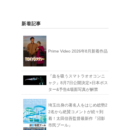
新着記事
Prime Video 2026年8月新着作品
『血を吸うスマトラオオコンニ
ャク』8月7日公開決定×日本ポス
ター&予告&場面写真が解禁
埼玉出身の著名人をはじめ総勢2
2名から絶賛コメントが続々到
着！太田信吾監督最新作『沼影
市民プール』