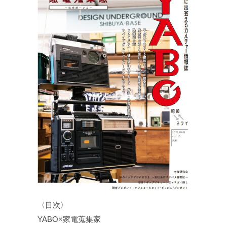
〈目次〉
YABO×家電蒐集家