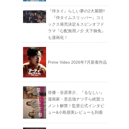
『侍タイ』らしい夢の2大展開!!
『侍タイムスリッパー』コミ
ックス発売決定＆スピンオフド
ラマ『心配無用ノ介 天下御免』
も漫画化！
Prime Video 2026年7月新着作品
俳優・谷原章介、『るなしい』
漫画家・意志強ナツ子ら絶賛コ
メント解禁！監督公式インタビ
ュー&小島朋美レビューも到着