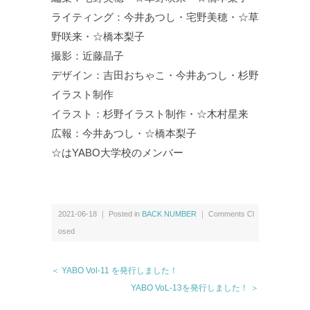
ライティング：今井あつし・宅野美穂・☆草
野咲来・☆橋本梨子
撮影：近藤晶子
デザイン：吉田おちゃこ・今井あつし・杉野
イラスト制作
イラスト：杉野イラスト制作・☆木村星来
広報：今井あつし・☆橋本梨子
☆はYABO大学校のメンバー
2021-06-18 ｜ Posted in
BACK NUMBER
｜
Comments Cl
osed
＜ YABO Vol-11 を発行しました！
YABO VoL‐13を発行しました！ ＞