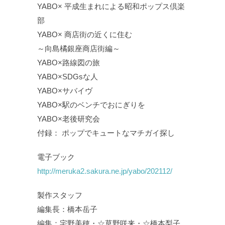
YABO× 平成生まれによる昭和ポップス倶楽
部
YABO× 商店街の近くに住む
～向島橘銀座商店街編～
YABO×路線図の旅
YABO×SDGsな人
YABO×サバイヴ
YABO×駅のベンチでおにぎりを
YABO×老後研究会
付録： ポップでキュートなマチガイ探し
電子ブック
http://meruka2.sakura.ne.jp/yabo/202112/
製作スタッフ
編集長：橋本岳子
編集：宅野美穂・☆草野咲来・☆橋本梨子